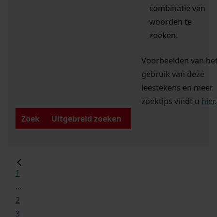
combinatie van
woorden te
zoeken.
Voorbeelden van he
gebruik van deze
leestekens en meer
zoektips vindt u
hier
.
Zoek
Uitgebreid zoeken
1
...
2
3