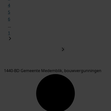
4
5
6
...
1
1440-BD Gemeente Medemblik, bouwvergunningen