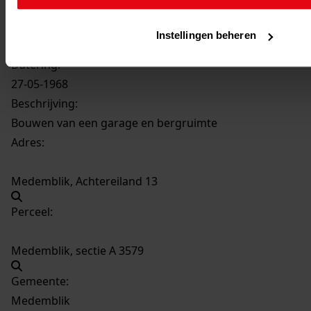
949
Bouwen van een garage en bergruimte, 27-05-
Instellingen beheren
1968
Datering
:
27-05-1968
Beschrijving:
Bouwen van een garage en bergruimte
Adres:
Medemblik, Achtereiland 13
Perceel:
Medemblik, sectie A 3579
Gemeente:
Medemblik