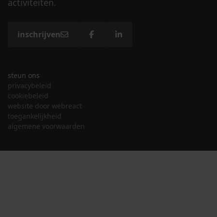
activiteiten.
inschrijven
steun ons
privacybeleid
cookiebeleid
website door webreact
toegankelijkheid
algemene voorwaarden