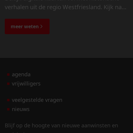
verhalen uit de regio Westfriesland. Kijk naar
de veranderingen in het landschap en lees
de bijzondere verhalen.
meer weten
agenda
vrijwilligers
veelgestelde vragen
nieuws
Blijf op de hoogte van nieuwe aanwinsten en