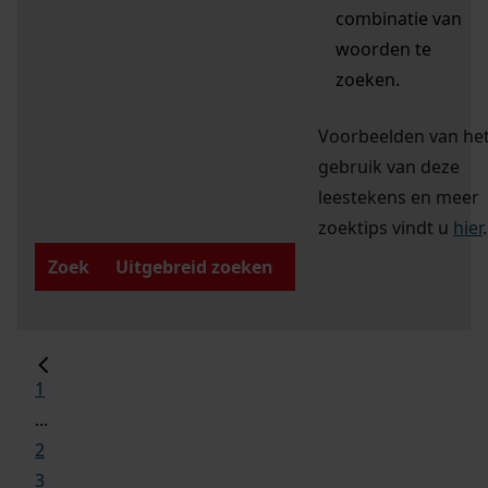
combinatie van
woorden te
zoeken.
Voorbeelden van he
gebruik van deze
leestekens en meer
zoektips vindt u
hier
.
Zoek
Uitgebreid zoeken
1
...
2
3