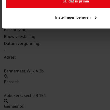
Ja, dat is prima
64
Bouw veestalling, 1929, aug.
Datering
:
Instellingen beheren
1929, aug.
Beschrijving:
Bouw veestalling
Datum vergunning:
-
Adres:
Bennemeer, Wijk A 2b
Perceel:
Abbekerk, sectie B 154
Gemeente: