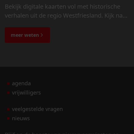
Bekijk digitale kaarten vol met historische
verhalen uit de regio Westfriesland. Kijk naar
de veranderingen in het landschap en lees
de bijzondere verhalen.
meer weten
agenda
vrijwilligers
veelgestelde vragen
nieuws