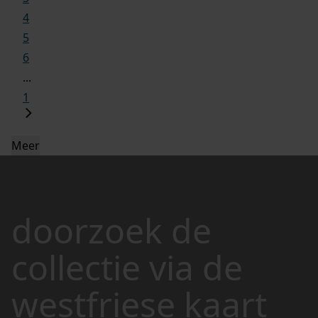
4
5
6
...
1
Meer
doorzoek de
collectie via de
westfriese kaart