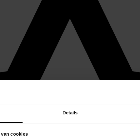
Details
 van cookies