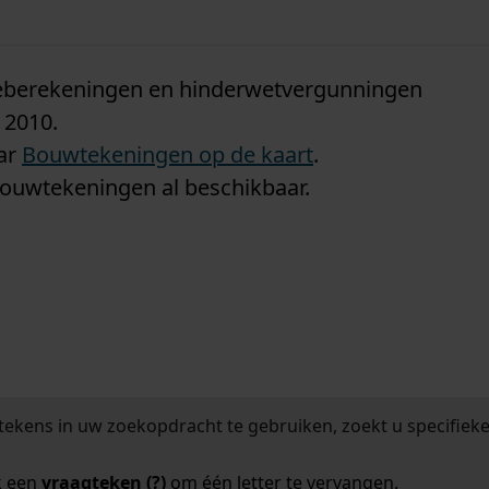
n
tieberekeningen en hinderwetvergunningen
 2010.
aar
Bouwtekeningen op de kaart
.
bouwtekeningen al beschikbaar.
tekens in uw zoekopdracht te gebruiken, zoekt u specifieker
k een
vraagteken (?)
om één letter te vervangen.