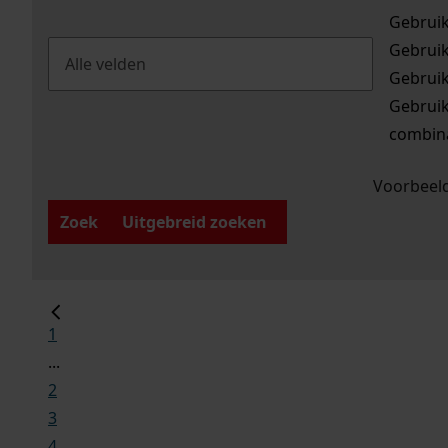
Gebrui
Gebrui
Gebrui
Gebrui
combina
Voorbeeld
Zoek
Uitgebreid zoeken
1
...
2
3
4