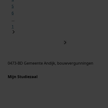
5
6
...
1
0473-BD Gemeente Andijk, bouwvergunningen
Mijn Studiezaal