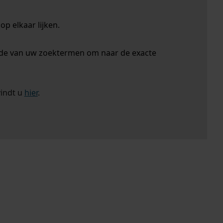
p elkaar lijken.
nde van uw zoektermen om naar de exacte
vindt u
hier
.