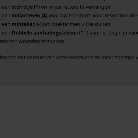
k een
sterretje (*)
om meer letters te vervangen.
k een
dollarteken ($)
voor uw zoekterm voor resultaten die o
k een
minteken (-)
om zoektermen uit te sluiten.
k een
Dubbele aanhalingstekens (" ")
aan het begin en ei
tie van woorden te zoeken.
en van het gebruik van deze leestekens en meer zoektips 