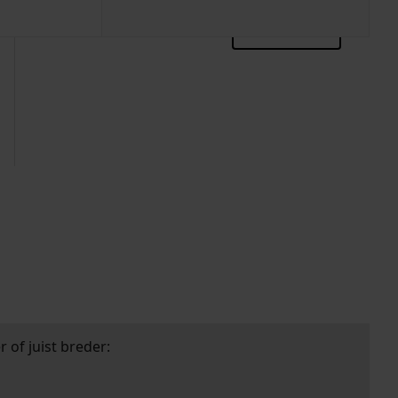
zoektips
 of juist breder: