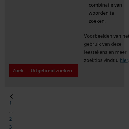
combinatie van
woorden te
zoeken.
Voorbeelden van he
gebruik van deze
leestekens en meer
zoektips vindt u
hier
.
Zoek
Uitgebreid zoeken
1
...
2
3