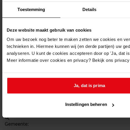
Beschrijving:
Toestemming
Details
Slopen woning
Datum vergunning:
01-05-2000
Deze website maakt gebruik van cookies
Adres:
Om uw bezoek nog beter te maken zetten we cookies en verg
technieken in. Hiermee kunnen wij (en derde partijen) uw ge
Venhuizen, Burgemeester J. Zijpweg 21
analyseren. U kunt de cookies accepteren door op 'Ja, dat is 
Meer informatie over cookies en privacy? Bekijk ons privac
Nieuw adres:
Venhuizen, Burgemeester J. Zijpweg 21
Ja, dat is prima
Perceel:
Instellingen beheren
Venhuizen, sectie G 2690
Gemeente: