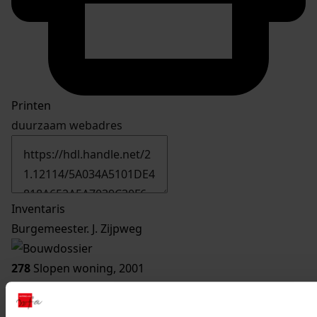
Printen
duurzaam webadres
Inventaris
Burgemeester. J. Zijpweg
278
Slopen woning, 2001
Datering
:
2001