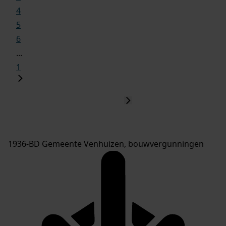
4
5
6
...
1
1936-BD Gemeente Venhuizen, bouwvergunningen