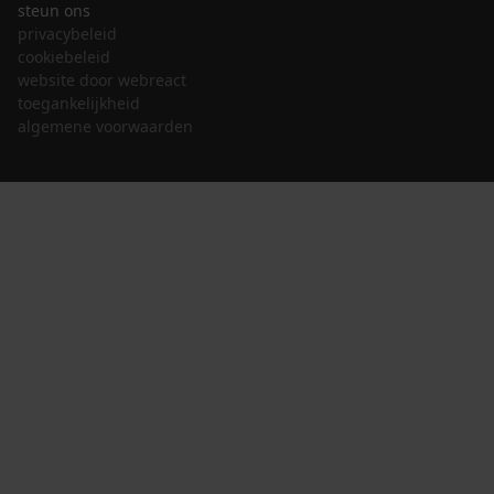
steun ons
privacybeleid
cookiebeleid
website door webreact
toegankelijkheid
algemene voorwaarden