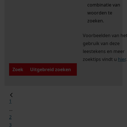
combinatie van
woorden te
zoeken.
Voorbeelden van he
gebruik van deze
leestekens en meer
zoektips vindt u
hier
.
Zoek
Uitgebreid zoeken
1
...
2
3