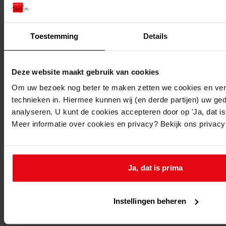
1983
Beschrijving:
Aanbouwen bijkeuken/werkkamer en garage/berging
Toestemming
Details
Datum vergunning:
13-09-1983
Deze website maakt gebruik van cookies
Adres:
Om uw bezoek nog beter te maken zetten we cookies en verg
technieken in. Hiermee kunnen wij (en derde partijen) uw ge
Hem, Hertog Willemweg 85
analyseren. U kunt de cookies accepteren door op 'Ja, dat is 
Meer informatie over cookies en privacy? Bekijk ons privac
Nieuw adres:
Hem, Hertog Willemweg 85
Ja, dat is prima
Perceel:
Instellingen beheren
Venhuizen, sectie G 1831