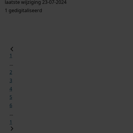
laatste wijziging 23-07-2024
1 gedigitaliseerd
1
...
2
3
4
5
6
...
1