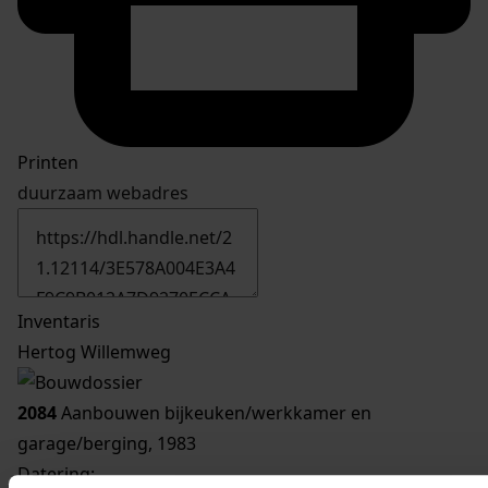
Printen
duurzaam webadres
Inventaris
Hertog Willemweg
2084
Aanbouwen bijkeuken/werkkamer en
garage/berging, 1983
Datering
: