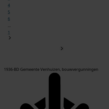
4
5
6
...
1
1936-BD Gemeente Venhuizen, bouwvergunningen