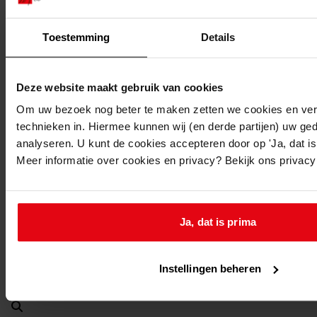
13-04-1961
Beschrijving:
Toestemming
Details
Oprichten van een loods
Datum vergunning:
Deze website maakt gebruik van cookies
13-04-1961
Adres:
Om uw bezoek nog beter te maken zetten we cookies en verg
technieken in. Hiermee kunnen wij (en derde partijen) uw ge
analyseren. U kunt de cookies accepteren door op 'Ja, dat is 
Lutjebroek, 1e Rozenstraat 15
Meer informatie over cookies en privacy? Bekijk ons privac
Nieuw adres:
Lutjebroek, 1e Rozenstraat 15
Ja, dat is prima
Perceel:
Instellingen beheren
Grootebroek, sectie D 2794