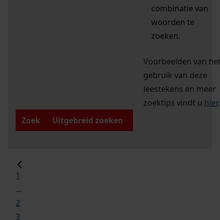
combinatie van
woorden te
zoeken.
Voorbeelden van he
gebruik van deze
leestekens en meer
zoektips vindt u
hier
.
Zoek
Uitgebreid zoeken
1
...
2
3