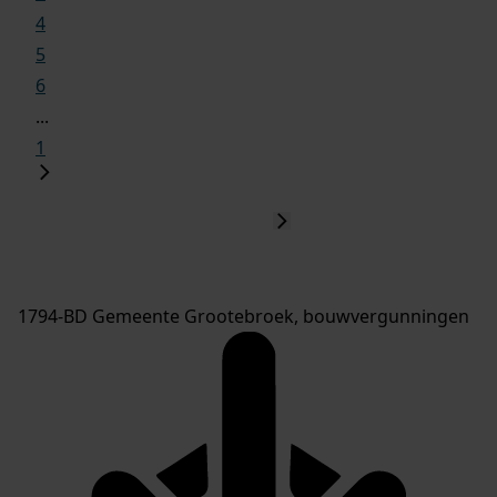
4
5
6
...
1
1794-BD Gemeente Grootebroek, bouwvergunningen