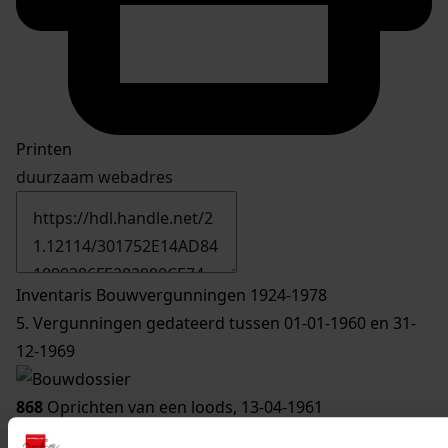
Printen
duurzaam webadres
Inventaris Bouwvergunningen 1924-1978
5. Vergunningen gedateerd tussen 01-01-1960 en 31-
12-1969
868
Oprichten van een loods, 13-04-1961
Datering
: