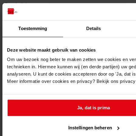
Beschrijving:
Bouw garage
Datum vergunning:
Toestemming
Details
28-11-1967
Adres:
Deze website maakt gebruik van cookies
Wognum, Jacob Kwastlaan 9
Om uw bezoek nog beter te maken zetten we cookies en verg
technieken in. Hiermee kunnen wij (en derde partijen) uw ge
Nieuw adres:
analyseren. U kunt de cookies accepteren door op 'Ja, dat is 
Meer informatie over cookies en privacy? Bekijk ons privac
Wognum, Jacob Kwastlaan 9
Perceel:
Ja, dat is prima
Wognum, sectie B 1475
Instellingen beheren