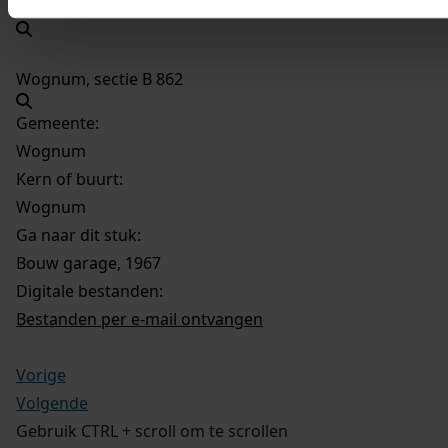
Wognum, sectie B 1297
Wognum, sectie B 862
Gemeente:
Wognum
Kern of buurt:
Wognum
Ga naar dit stuk:
Bouw garage, 1967
Digitale bestanden:
Bestanden per e-mail ontvangen
Vorige
Volgende
Gebruik CTRL + scroll om te scrollen