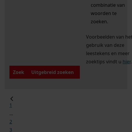
combinatie van
woorden te
zoeken.
Voorbeelden van he
gebruik van deze
leestekens en meer
zoektips vindt u
hier
.
Zoek
Uitgebreid zoeken
1
...
2
3