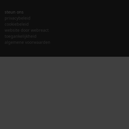
steun ons
privacybeleid
cookiebeleid
website door webreact
toegankelijkheid
algemene voorwaarden