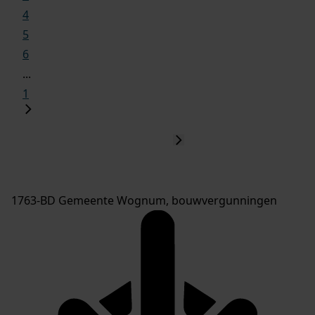
4
5
6
...
1
1763-BD Gemeente Wognum, bouwvergunningen