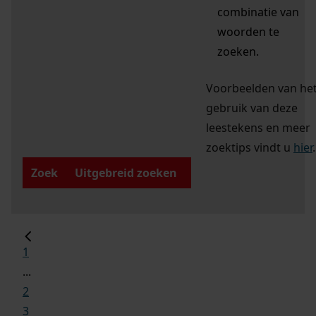
combinatie van
woorden te
zoeken.
Voorbeelden van he
gebruik van deze
leestekens en meer
zoektips vindt u
hier
.
Zoek
Uitgebreid zoeken
1
...
2
3