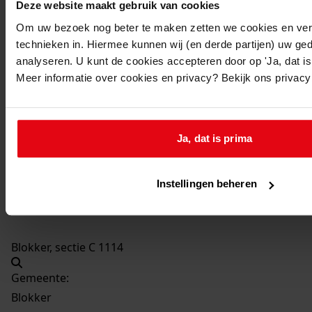
Deze website maakt gebruik van cookies
Wijziging van de voorgevel
Om uw bezoek nog beter te maken zetten we cookies en verg
Datum vergunning:
technieken in. Hiermee kunnen wij (en derde partijen) uw ge
29-02-1960
analyseren. U kunt de cookies accepteren door op 'Ja, dat is 
Adres:
Meer informatie over cookies en privacy? Bekijk ons privac
Blokker, Bangert 12
Nieuw adres:
Ja, dat is prima
Blokker, M.i.v. 1963 Bangert 24
Instellingen beheren
Perceel:
Blokker, sectie C 1114
Gemeente:
Blokker