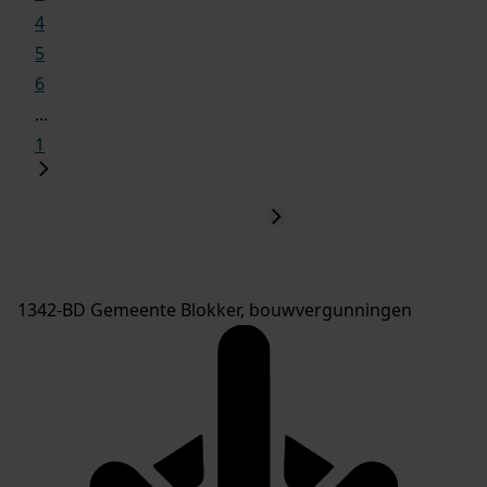
4
5
6
...
1
1342-BD Gemeente Blokker, bouwvergunningen