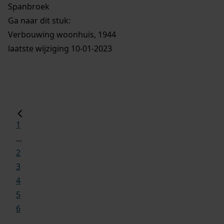
Spanbroek
Ga naar dit stuk:
Verbouwing woonhuis, 1944
laatste wijziging 10-01-2023
1
...
2
3
4
5
6
...