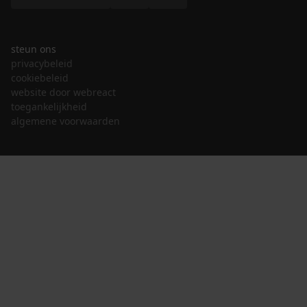
steun ons
privacybeleid
cookiebeleid
website door webreact
toegankelijkheid
algemene voorwaarden