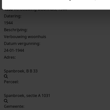
1338
Verbouwing woonhuis, 1944
Datering
:
1944
Beschrijving:
Verbouwing woonhuis
Datum vergunning:
24-01-1944
Adres:
Spanbroek, B B 33
Perceel:
Spanbroek, sectie A 1031
Gemeente: