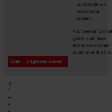
combinatie van
woorden te
zoeken.
Voorbeelden van he
gebruik van deze
leestekens en meer
zoektips vindt u
hier
.
Zoek
Uitgebreid zoeken
1
...
2
3