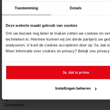
Beschrijving:
Toestemming
Details
Bouw woning met garage
Datum vergunning:
14-01-2000
Deze website maakt gebruik van cookies
Adres:
Om uw bezoek nog beter te maken zetten we cookies en verg
technieken in. Hiermee kunnen wij (en derde partijen) uw ge
Westwoud, Laantje 1a
analyseren. U kunt de cookies accepteren door op 'Ja, dat is 
Meer informatie over cookies en privacy? Bekijk ons privac
Nieuw adres:
Westwoud, Laantje 1a
Ja, dat is prima
Perceel:
Instellingen beheren
Drechterland, sectie L 480 (ged.)
Gemeente: