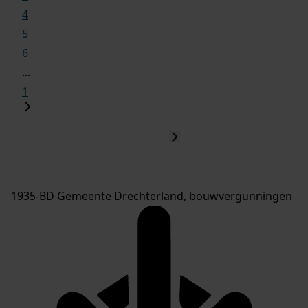
4
5
6
...
1
1935-BD Gemeente Drechterland, bouwvergunningen