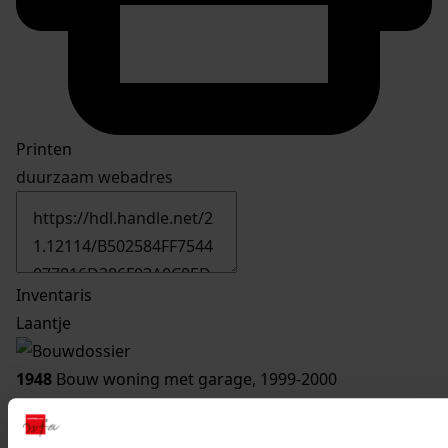
Printen
duurzaam webadres
Inventaris
Laantje
1948
Bouw woning met garage, 1999-2000
Datering
:
1999-2000