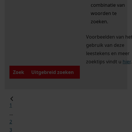
combinatie van
woorden te
zoeken.
Voorbeelden van he
gebruik van deze
leestekens en meer
zoektips vindt u
hier
.
Zoek
Uitgebreid zoeken
1
...
2
3