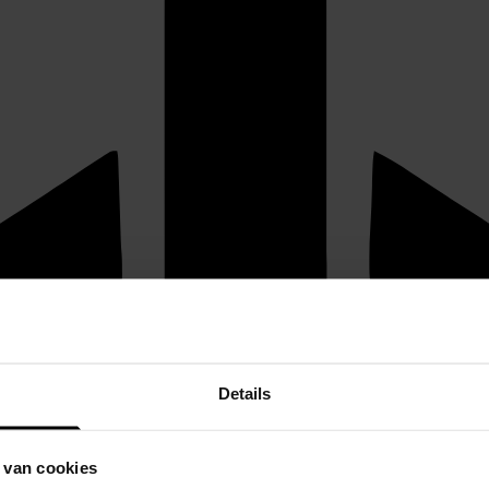
Details
 van cookies