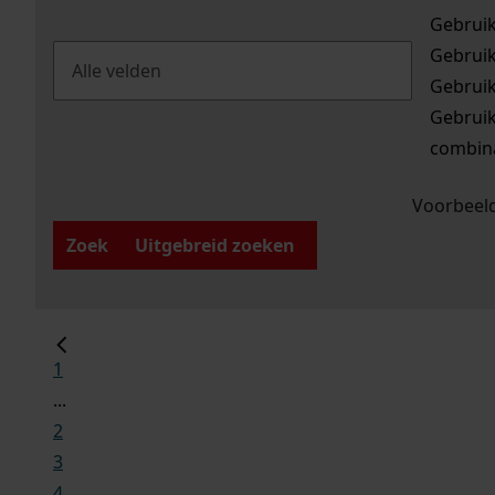
Gebrui
Gebrui
Gebrui
Gebrui
combina
Voorbeeld
Zoek
Uitgebreid zoeken
1
...
2
3
4