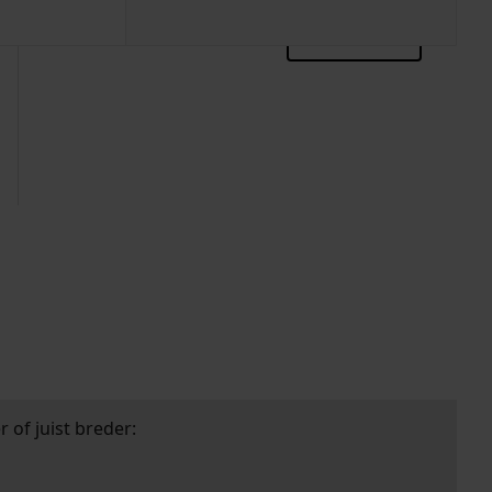
zoektips
 of juist breder: