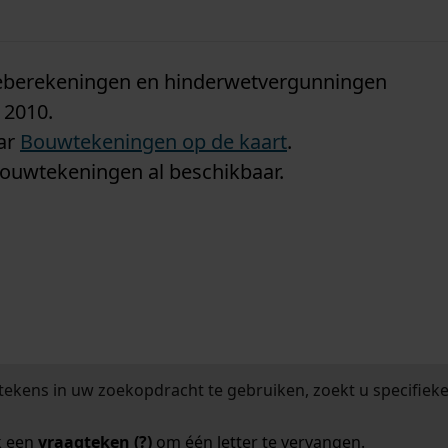
n
tieberekeningen en hinderwetvergunningen
 2010.
aar
Bouwtekeningen op de kaart
.
bouwtekeningen al beschikbaar.
tekens in uw zoekopdracht te gebruiken, zoekt u specifieker
k een
vraagteken (?)
om één letter te vervangen.