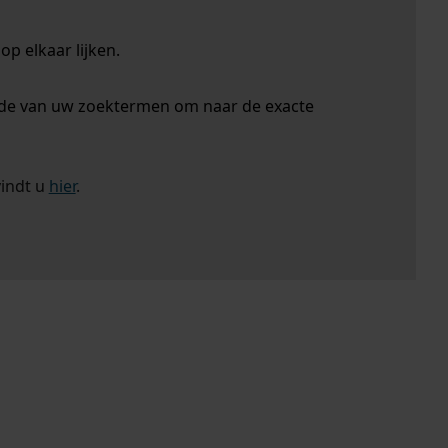
p elkaar lijken.
nde van uw zoektermen om naar de exacte
vindt u
hier
.