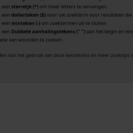
k een
sterretje (*)
om meer letters te vervangen.
k een
dollarteken ($)
voor uw zoekterm voor resultaten die o
k een
minteken (-)
om zoektermen uit te sluiten.
k een
Dubbele aanhalingstekens (" ")
aan het begin en ei
tie van woorden te zoeken.
en van het gebruik van deze leestekens en meer zoektips 