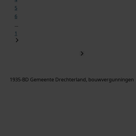
5
6
...
1
1935-BD Gemeente Drechterland, bouwvergunningen