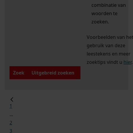
combinatie van
woorden te
zoeken.
Voorbeelden van he
gebruik van deze
leestekens en meer
zoektips vindt u
hier
.
Zoek
Uitgebreid zoeken
1
...
2
3