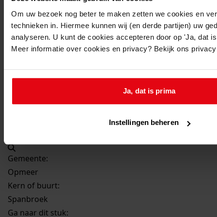
Beschrijving:
Om uw bezoek nog beter te maken zetten we cookies en verg
Restaureren en verbouw van de stolp
technieken in. Hiermee kunnen wij (en derde partijen) uw ge
Datum vergunning:
analyseren. U kunt de cookies accepteren door op 'Ja, dat is 
22-6-2001
Meer informatie over cookies en privacy? Bekijk ons privac
Adres:
Spanbroek, Spanbroekerweg 220
Ja, dat is prima
Perceel:
Instellingen beheren
Opmeer, sectie F 2830
Gemeente:
Opmeer
Kern of buurt:
Spanbroek
Ga naar dit stuk: