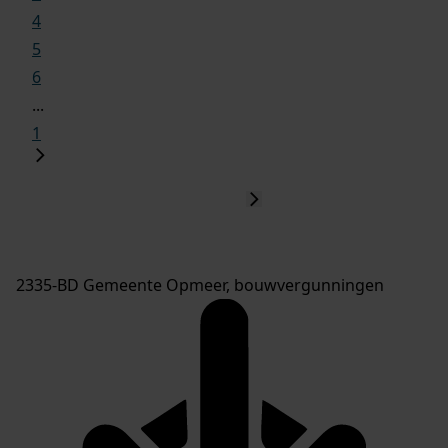
4
5
6
...
1
2335-BD Gemeente Opmeer, bouwvergunningen