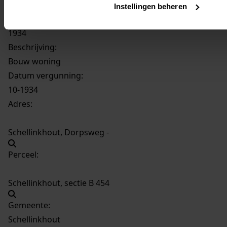
367
Bouw woning, 1934
Instellingen beheren
Datering
:
1934
Beschrijving:
Bouw woning
Datum vergunning:
10-1934
Adres:
Schellinkhout, Dorpsweg -
Perceel:
Schellinkhout, sectie B 454
Gemeente:
Schellinkhout