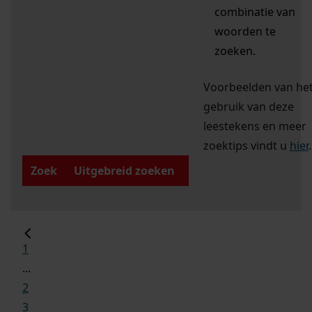
combinatie van
woorden te
zoeken.
Voorbeelden van he
gebruik van deze
leestekens en meer
zoektips vindt u
hier
.
Zoek
Uitgebreid zoeken
1
...
2
3