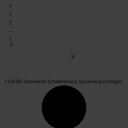
4
5
6
...
1
1156-BD Gemeente Schellinkhout, bouwvergunningen