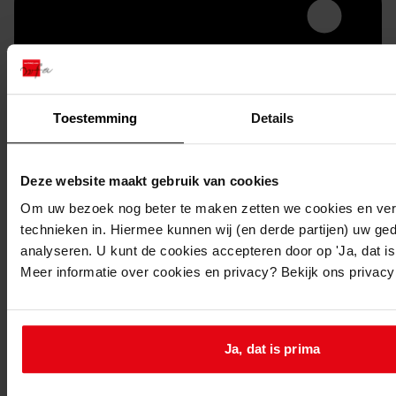
Toestemming
Details
Deze website maakt gebruik van cookies
Printen
Om uw bezoek nog beter te maken zetten we cookies en verg
duurzaam webadres
technieken in. Hiermee kunnen wij (en derde partijen) uw ge
analyseren. U kunt de cookies accepteren door op 'Ja, dat is 
Meer informatie over cookies en privacy? Bekijk ons privac
Inventaris
Ja, dat is prima
Uit toegang 1156