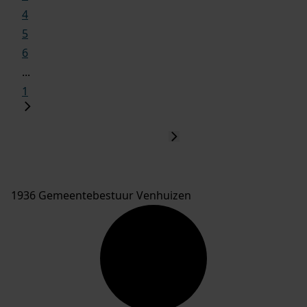
4
5
6
...
1
1936 Gemeentebestuur Venhuizen