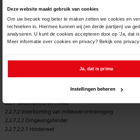
Deze website maakt gebruik van cookies
Om uw bezoek nog beter te maken zetten we cookies en verg
technieken in. Hiermee kunnen wij (en derde partijen) uw ge
Printen
analyseren. U kunt de cookies accepteren door op 'Ja, dat is 
duurzaam webadres
Meer informatie over cookies en privacy? Bekijk ons privac
Ja, dat is prima
Inventaris
2 Stukken betreffende bijzondere onderwerpen
Instellingen beheren
2.2 Taakuitoefening
2.2.7 Gezondheid en milieu
2.2.7.2 Voorkoming van milieuverontreiniging
2.2.7.2.2 Omgevingshinder
2.2.7.2.2.1 Hinderwet