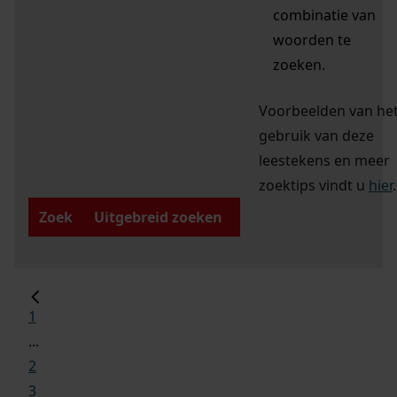
combinatie van
woorden te
zoeken.
Voorbeelden van he
gebruik van deze
leestekens en meer
zoektips vindt u
hier
.
Zoek
Uitgebreid zoeken
1
...
2
3