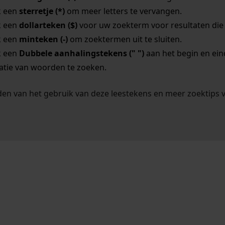
k een
sterretje (*)
om meer letters te vervangen.
k een
dollarteken ($)
voor uw zoekterm voor resultaten die o
k een
minteken (-)
om zoektermen uit te sluiten.
k een
Dubbele aanhalingstekens (" ")
aan het begin en ei
tie van woorden te zoeken.
en van het gebruik van deze leestekens en meer zoektips 