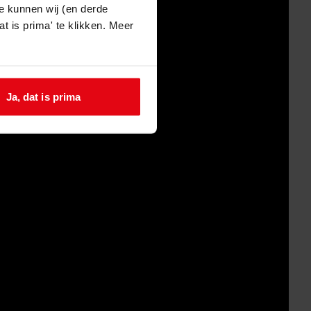
e kunnen wij (en derde
t is prima' te klikken. Meer
Ja, dat is prima