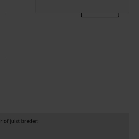
zoektips
 of juist breder: