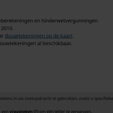
n
tieberekeningen en hinderwetvergunningen
 2010.
aar
Bouwtekeningen op de kaart
.
bouwtekeningen al beschikbaar.
tekens in uw zoekopdracht te gebruiken, zoekt u specifieker
k een
vraagteken (?)
om één letter te vervangen.