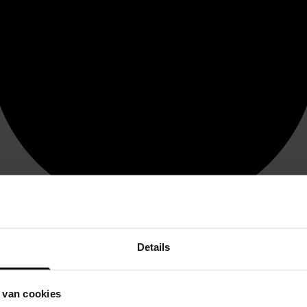
Details
 van cookies