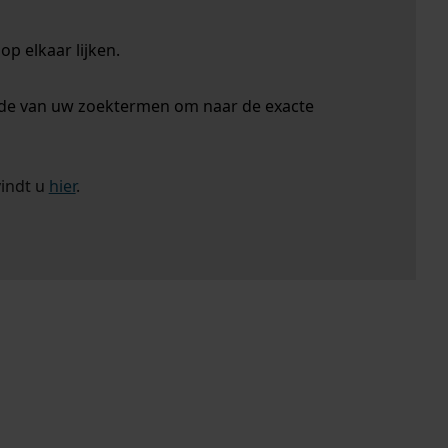
p elkaar lijken.
nde van uw zoektermen om naar de exacte
vindt u
hier
.