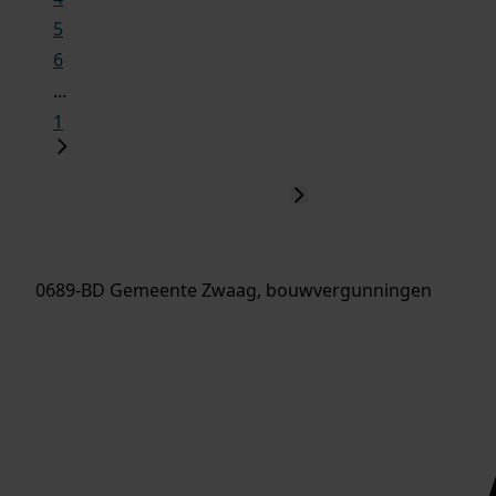
5
6
...
1
0689-BD Gemeente Zwaag, bouwvergunningen