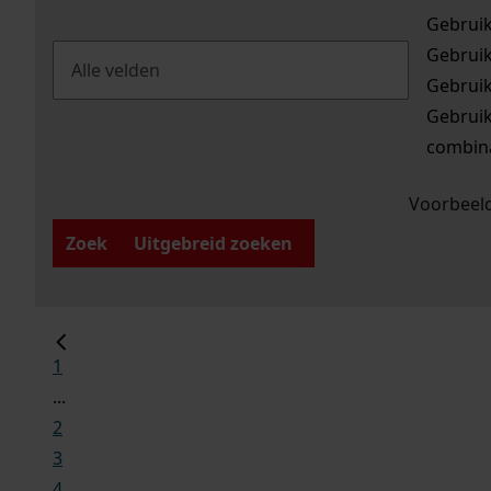
Gebrui
Gebrui
Gebrui
Gebrui
combina
Voorbeeld
Zoek
Uitgebreid zoeken
1
...
2
3
4