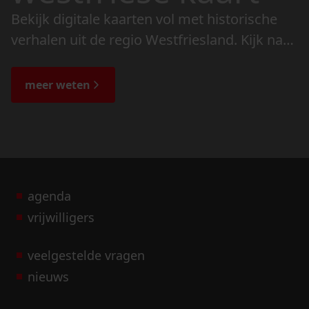
Bekijk digitale kaarten vol met historische
verhalen uit de regio Westfriesland. Kijk naar
de veranderingen in het landschap en lees
de bijzondere verhalen.
meer weten
agenda
vrijwilligers
veelgestelde vragen
nieuws