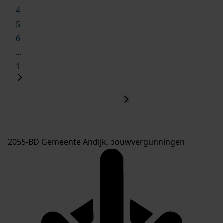
4
5
6
...
1
2055-BD Gemeente Andijk, bouwvergunningen