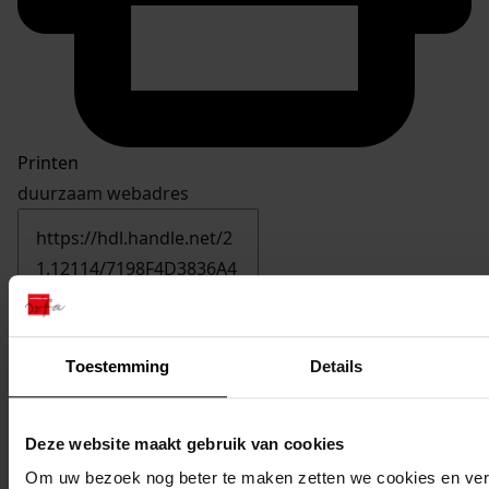
Printen
duurzaam webadres
Inventaris
inv. nr. 1001-1200
Toestemming
Details
1168
Verbouw van zijn woning, 1995
Datering
:
Deze website maakt gebruik van cookies
1995
Om uw bezoek nog beter te maken zetten we cookies en verg