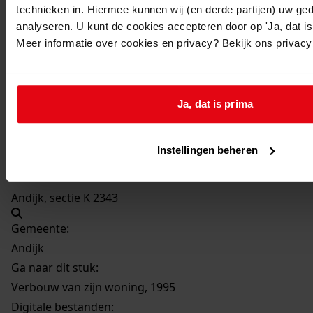
Beschrijving:
technieken in. Hiermee kunnen wij (en derde partijen) uw ge
analyseren. U kunt de cookies accepteren door op 'Ja, dat is 
Verbouw van zijn woning
Meer informatie over cookies en privacy? Bekijk ons privac
Datum vergunning:
20-04-1995
Adres:
Ja, dat is prima
Andijk, Kees Veerstraat 11
Instellingen beheren
Perceel:
Andijk, sectie K 2343
Gemeente:
Andijk
Ga naar dit stuk:
Verbouw van zijn woning, 1995
Digitale bestanden: