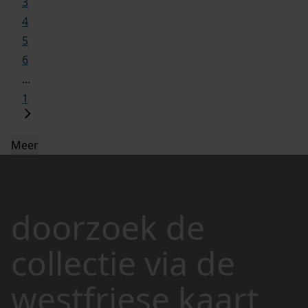
3
4
5
6
...
1
Meer
doorzoek de
collectie via de
westfriese kaart