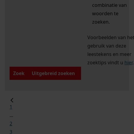
combinatie van
woorden te
zoeken.
Voorbeelden van he
gebruik van deze
leestekens en meer
zoektips vindt u
hier
.
Zoek
Uitgebreid zoeken
1
...
2
3