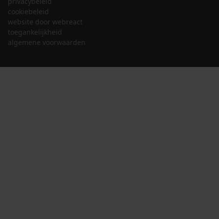
privacybeleid
cookiebeleid
website door webreact
toegankelijkheid
algemene voorwaarden