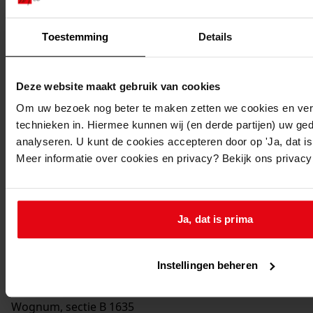
1971
Beschrijving:
Toestemming
Details
Gedeeltelijk veranderen muur tussen kamer en
keuken
Deze website maakt gebruik van cookies
Datum vergunning:
24-11-1971
Om uw bezoek nog beter te maken zetten we cookies en verg
technieken in. Hiermee kunnen wij (en derde partijen) uw ge
Adres:
analyseren. U kunt de cookies accepteren door op 'Ja, dat is 
Meer informatie over cookies en privacy? Bekijk ons privac
Wognum, Jacob Kwastlaan 27
Nieuw adres:
Ja, dat is prima
Wognum, Jacob Kwastlaan 27
Instellingen beheren
Perceel:
Wognum, sectie B 1635