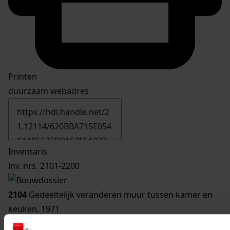
Printen
duurzaam webadres
Inventaris
inv. nrs. 2101-2200
2104
Gedeeltelijk veranderen muur tussen kamer en
keuken, 1971
Datering
: