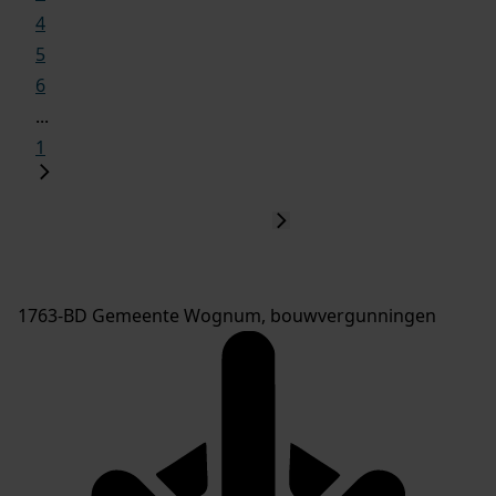
4
5
6
...
1
1763-BD Gemeente Wognum, bouwvergunningen