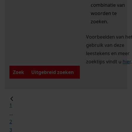
combinatie van
woorden te
zoeken.
Voorbeelden van he
gebruik van deze
leestekens en meer
zoektips vindt u
hier
.
Zoek
Uitgebreid zoeken
1
...
2
3