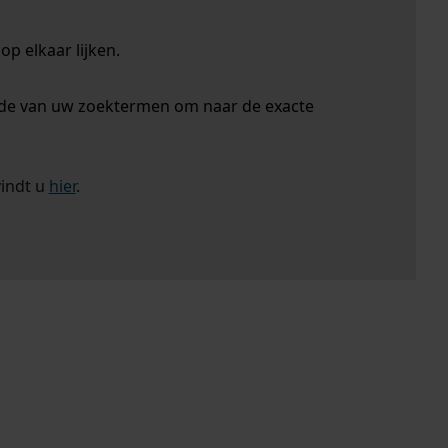
p elkaar lijken.
nde van uw zoektermen om naar de exacte
vindt u
hier
.