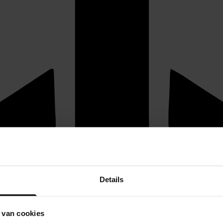
Details
 van cookies