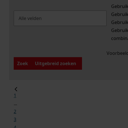
Gebrui
Gebrui
Gebrui
Gebrui
combina
Voorbeeld
Zoek
Uitgebreid zoeken
1
...
2
3
4