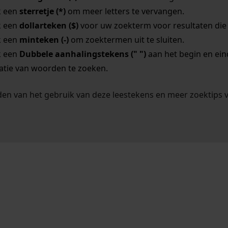
k een
sterretje (*)
om meer letters te vervangen.
k een
dollarteken ($)
voor uw zoekterm voor resultaten die o
k een
minteken (-)
om zoektermen uit te sluiten.
k een
Dubbele aanhalingstekens (" ")
aan het begin en ei
tie van woorden te zoeken.
en van het gebruik van deze leestekens en meer zoektips 