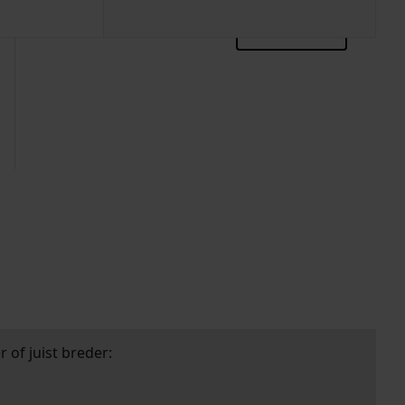
zoektips
 of juist breder: