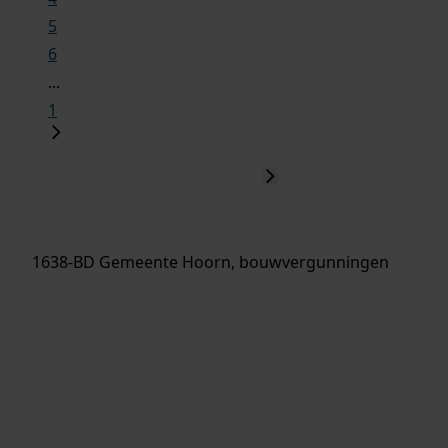
5
6
...
1
1638-BD Gemeente Hoorn, bouwvergunningen