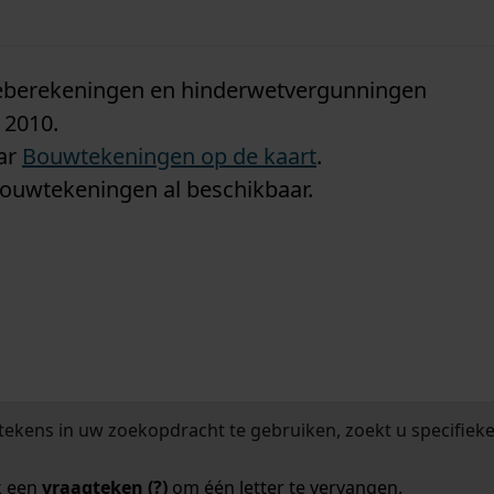
n
tieberekeningen en hinderwetvergunningen
 2010.
aar
Bouwtekeningen op de kaart
.
bouwtekeningen al beschikbaar.
tekens in uw zoekopdracht te gebruiken, zoekt u specifieker
k een
vraagteken (?)
om één letter te vervangen.