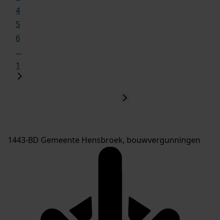
4
5
6
...
1
1443-BD Gemeente Hensbroek, bouwvergunningen