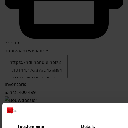
Printen
duurzaam webadres
Inventaris
5. nrs. 400-499
485
Bouw kas, 1976
Datering
:
1976
Toestemming
Details