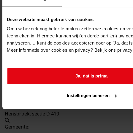
Beschrijving:
Bouw kas
Deze website maakt gebruik van cookies
Datum vergunning:
17-09-1976
Om uw bezoek nog beter te maken zetten we cookies en verg
technieken in. Hiermee kunnen wij (en derde partijen) uw ge
Adres:
analyseren. U kunt de cookies accepteren door op 'Ja, dat is 
Meer informatie over cookies en privacy? Bekijk ons privac
Hensbroek, Kerkweg 11
Nieuw adres:
Ja, dat is prima
Hensbroek, Kerkweg. 11
Instellingen beheren
Perceel:
Hensbroek, sectie D 410
Gemeente: