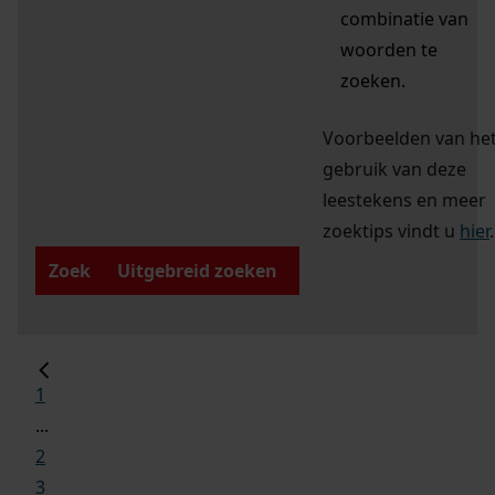
combinatie van
woorden te
zoeken.
Voorbeelden van he
gebruik van deze
leestekens en meer
zoektips vindt u
hier
.
Zoek
Uitgebreid zoeken
1
...
2
3