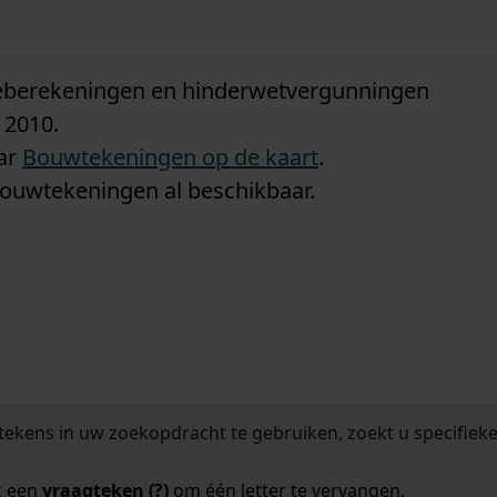
n
tieberekeningen en hinderwetvergunningen
 2010.
aar
Bouwtekeningen op de kaart
.
bouwtekeningen al beschikbaar.
tekens in uw zoekopdracht te gebruiken, zoekt u specifieker
k een
vraagteken (?)
om één letter te vervangen.