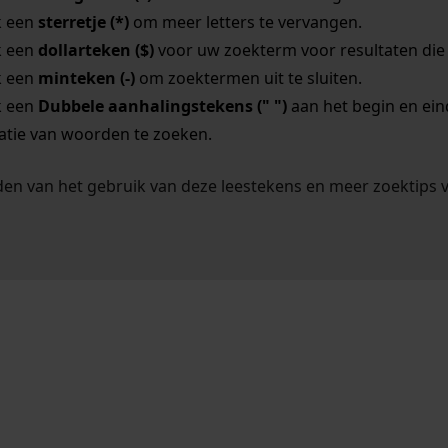
k een
sterretje (*)
om meer letters te vervangen.
k een
dollarteken ($)
voor uw zoekterm voor resultaten die o
k een
minteken (-)
om zoektermen uit te sluiten.
k een
Dubbele aanhalingstekens (" ")
aan het begin en ei
tie van woorden te zoeken.
en van het gebruik van deze leestekens en meer zoektips 