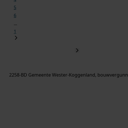
5
6
...
1
2258-BD Gemeente Wester-Koggenland, bouwvergunni