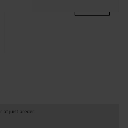
zoektips
 of juist breder: