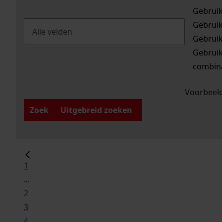
Gebrui
Gebrui
Gebrui
Gebrui
combina
Voorbeeld
Zoek
Uitgebreid zoeken
1
...
2
3
4