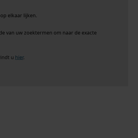
p elkaar lijken.
nde van uw zoektermen om naar de exacte
vindt u
hier
.