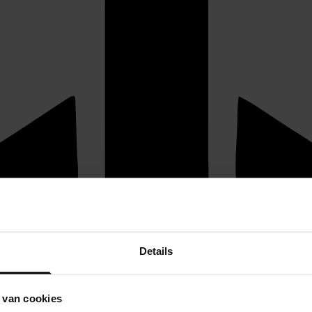
Details
 van cookies