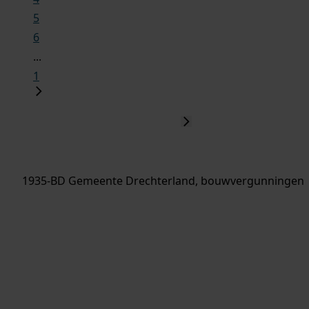
5
6
...
1
1935-BD Gemeente Drechterland, bouwvergunningen