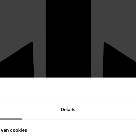
Details
 van cookies