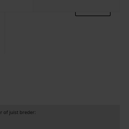
zoektips
 of juist breder: