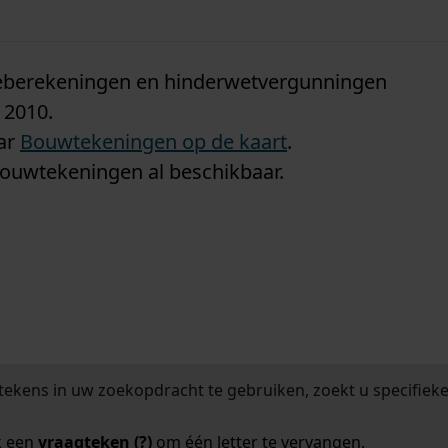
n
tieberekeningen en hinderwetvergunningen
 2010.
aar
Bouwtekeningen op de kaart
.
bouwtekeningen al beschikbaar.
tekens in uw zoekopdracht te gebruiken, zoekt u specifieker
k een
vraagteken (?)
om één letter te vervangen.