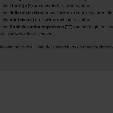
k een
sterretje (*)
om meer letters te vervangen.
k een
dollarteken ($)
voor uw zoekterm voor resultaten die o
k een
minteken (-)
om zoektermen uit te sluiten.
k een
Dubbele aanhalingstekens (" ")
aan het begin en ei
tie van woorden te zoeken.
en van het gebruik van deze leestekens en meer zoektips 