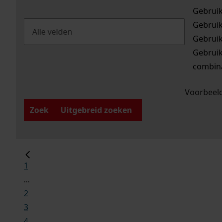
Gebrui
Gebrui
Gebrui
Gebrui
combina
Voorbeeld
Zoek
Uitgebreid zoeken
1
...
2
3
4