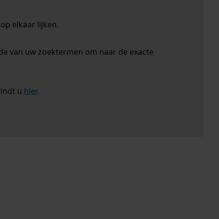
p elkaar lijken.
nde van uw zoektermen om naar de exacte
vindt u
hier
.