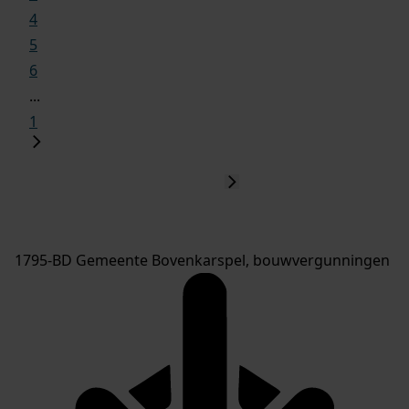
4
5
6
...
1
1795-BD Gemeente Bovenkarspel, bouwvergunningen