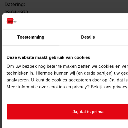
Datering
:
09-04-1970
Beschrijving:
Oprichten van een transformatorstation
Datum vergunning:
Toestemming
Details
09-04-1970
Adres:
Deze website maakt gebruik van cookies
Om uw bezoek nog beter te maken zetten we cookies en verg
Bovenkarspel, Watermolenweg Ongenummerd
technieken in. Hiermee kunnen wij (en derde partijen) uw ge
analyseren. U kunt de cookies accepteren door op 'Ja, dat is 
Nieuw adres:
Meer informatie over cookies en privacy? Bekijk ons privac
Bovenkarspel, Watermolenweg Ongenummerd
Perceel:
Ja, dat is prima
Bovenkarspel, sectie C 1123 ged