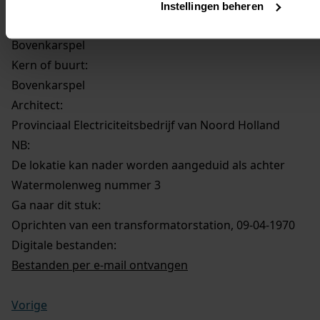
Instellingen beheren
Gemeente:
Bovenkarspel
Kern of buurt:
Bovenkarspel
Architect:
Provinciaal Electriciteitsbedrijf van Noord Holland
NB
:
De lokatie kan nader worden aangeduid als achter
Watermolenweg nummer 3
Ga naar dit stuk:
Oprichten van een transformatorstation, 09-04-1970
Digitale bestanden:
Bestanden per e-mail ontvangen
Vorige