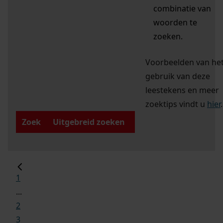
combinatie van
woorden te
zoeken.
Voorbeelden van he
gebruik van deze
leestekens en meer
zoektips vindt u
hier
.
Zoek
Uitgebreid zoeken
1
...
2
3