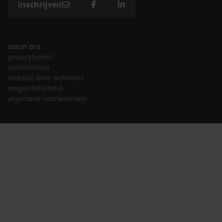
inschrijven
steun ons
privacybeleid
cookiebeleid
website door webreact
toegankelijkheid
algemene voorwaarden