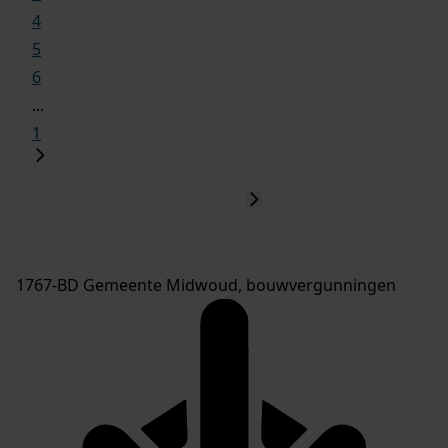
4
5
6
...
1
1767-BD Gemeente Midwoud, bouwvergunningen