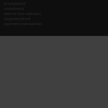
privacybeleid
cookiebeleid
website door webreact
toegankelijkheid
algemene voorwaarden