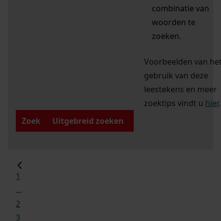
combinatie van
woorden te
zoeken.
Voorbeelden van he
gebruik van deze
leestekens en meer
zoektips vindt u
hier
.
Zoek
Uitgebreid zoeken
1
...
2
3