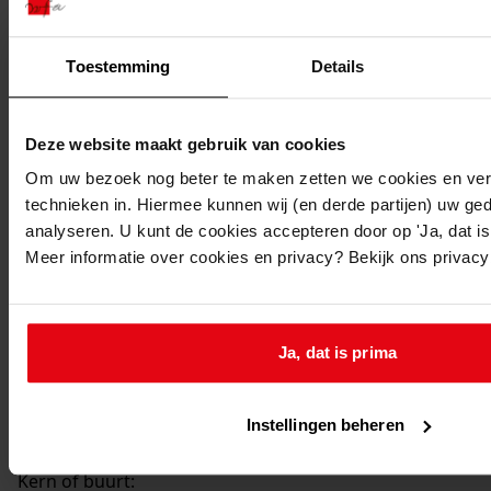
1977-1979
Beschrijving:
Toestemming
Details
Oprichten van een rundveebedrijf met bungalow en
stal
Datum vergunning:
Deze website maakt gebruik van cookies
20-02-1978
Om uw bezoek nog beter te maken zetten we cookies en verg
Adres:
technieken in. Hiermee kunnen wij (en derde partijen) uw ge
analyseren. U kunt de cookies accepteren door op 'Ja, dat is 
Meer informatie over cookies en privacy? Bekijk ons privac
Midwoud, Broerdijk -
Perceel:
Ja, dat is prima
Midwoud, sectie A 607
Gemeente:
Instellingen beheren
Midwoud
Kern of buurt: