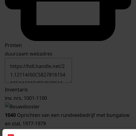
Printen
duurzaam webadres
Inventaris
inv. nrs. 1001-1100
1040
Oprichten van een rundveebedrijf met bungalow
en stal, 1977-1979
Datering
: