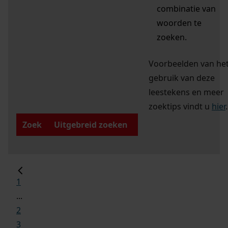
combinatie van
woorden te
zoeken.
Voorbeelden van he
gebruik van deze
leestekens en meer
zoektips vindt u
hier
.
Zoek
Uitgebreid zoeken
1
...
2
3