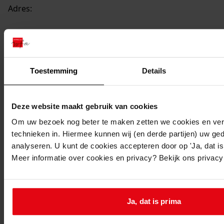
Adres:
Andijk, Geuzenbuurt 284
Nieuw adres:
Toestemming
Details
Andijk, Dijkweg 301
Deze website maakt gebruik van cookies
Perceel:
Om uw bezoek nog beter te maken zetten we cookies en verg
technieken in. Hiermee kunnen wij (en derde partijen) uw ge
Andijk, sectie D 384
analyseren. U kunt de cookies accepteren door op 'Ja, dat is 
Gemeente:
Meer informatie over cookies en privacy? Bekijk ons privac
Andijk
Ga naar dit stuk:
Verbouw van woning, 1969
Ja, dat is prima