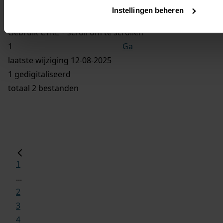
Vorige
Instellingen beheren
Volgende
Gebruik CTRL + scroll om te scrollen
Ga
laatste wijziging 12-08-2025
1 gedigitaliseerd
totaal 2 bestanden
1
...
2
3
4