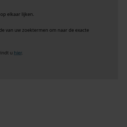
p elkaar lijken.
nde van uw zoektermen om naar de exacte
vindt u
hier
.