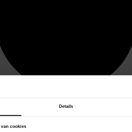
Details
 van cookies