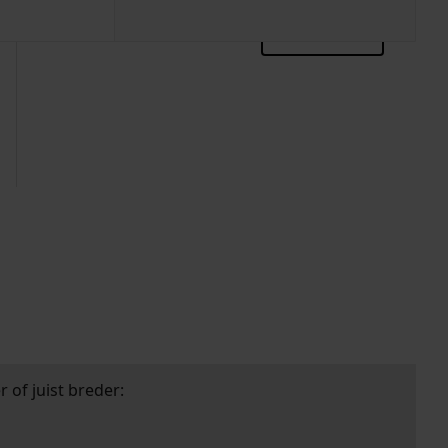
zoektips
 of juist breder: