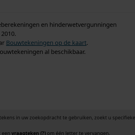
n
tieberekeningen en hinderwetvergunningen
 2010.
aar
Bouwtekeningen op de kaart
.
bouwtekeningen al beschikbaar.
tekens in uw zoekopdracht te gebruiken, zoekt u specifieker
k een
vraagteken (?)
om één letter te vervangen.