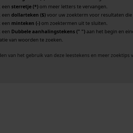
k een
sterretje (*)
om meer letters te vervangen.
k een
dollarteken ($)
voor uw zoekterm voor resultaten die o
k een
minteken (-)
om zoektermen uit te sluiten.
k een
Dubbele aanhalingstekens (" ")
aan het begin en ei
tie van woorden te zoeken.
en van het gebruik van deze leestekens en meer zoektips 