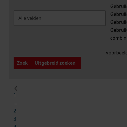
Gebrui
Gebrui
Gebrui
Gebrui
combina
Voorbeeld
Zoek
Uitgebreid zoeken
1
...
2
3
4