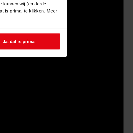
e kunnen wij (en derde
t is prima' te klikken. Meer
Ja, dat is prima