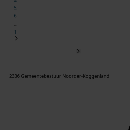
5
6
...
1
2336 Gemeentebestuur Noorder-Koggenland