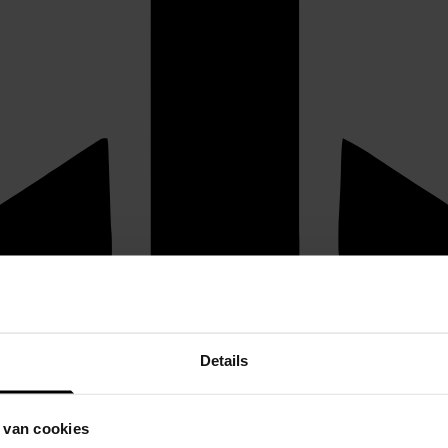
Details
 van cookies