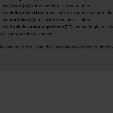
k een
sterretje (*)
om meer letters te vervangen.
k een
dollarteken ($)
voor uw zoekterm voor resultaten die o
k een
minteken (-)
om zoektermen uit te sluiten.
k een
Dubbele aanhalingstekens (" ")
aan het begin en ei
tie van woorden te zoeken.
en van het gebruik van deze leestekens en meer zoektips 