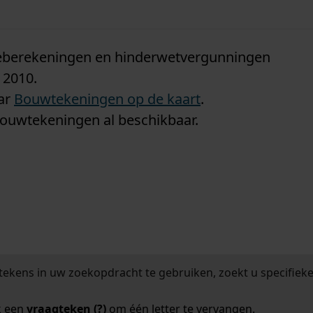
n
tieberekeningen en hinderwetvergunningen
 2010.
aar
Bouwtekeningen op de kaart
.
bouwtekeningen al beschikbaar.
tekens in uw zoekopdracht te gebruiken, zoekt u specifieker
k een
vraagteken (?)
om één letter te vervangen.