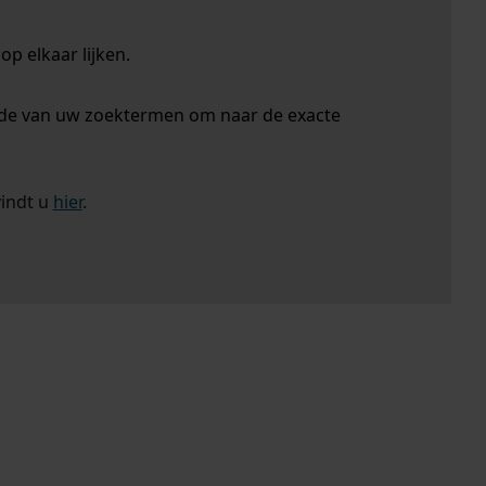
p elkaar lijken.
nde van uw zoektermen om naar de exacte
vindt u
hier
.