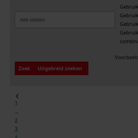
Gebrui
Gebrui
Gebrui
Gebrui
combina
Voorbeeld
Zoek
Uitgebreid zoeken
1
...
2
3
4