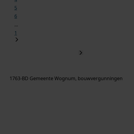
5
6
...
1
1763-BD Gemeente Wognum, bouwvergunningen