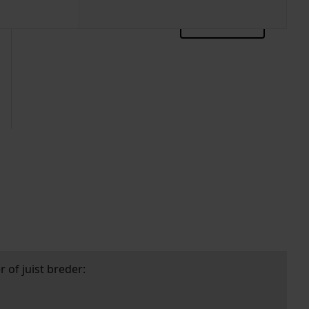
zoektips
 of juist breder: