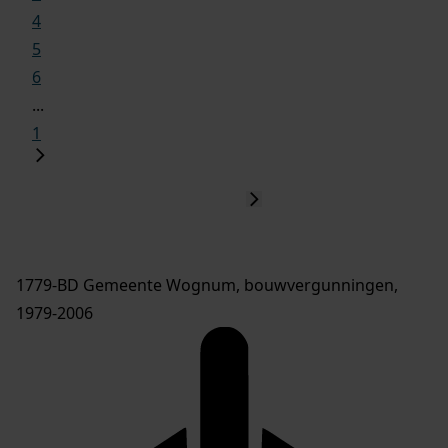
4
5
6
...
1
1779-BD Gemeente Wognum, bouwvergunningen,
1979-2006