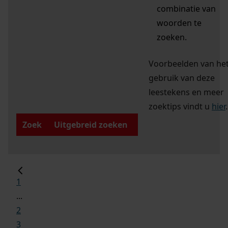
combinatie van
woorden te
zoeken.
Voorbeelden van he
gebruik van deze
leestekens en meer
zoektips vindt u
hier
.
Zoek
Uitgebreid zoeken
1
...
2
3