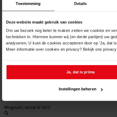
2002
Toestemming
Details
Beschrijving:
Het bouwen van een serre
Deze website maakt gebruik van cookies
Datum vergunning:
Om uw bezoek nog beter te maken zetten we cookies en verg
02-12-2002
technieken in. Hiermee kunnen wij (en derde partijen) uw ge
Adres:
analyseren. U kunt de cookies accepteren door op 'Ja, dat is 
Meer informatie over cookies en privacy? Bekijk ons privac
Wognum, Burgemeesters Commandeurlaan 36
Nieuw adres:
Ja, dat is prima
Wognum, Burg. Commandeurlaan 36
Instellingen beheren
Perceel:
Wognum, sectie B 1413