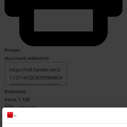
Printen
duurzaam webadres
Inventaris
Inv.nr. 1-100
90
Het bouwen van een serre, 2002
Datering
: