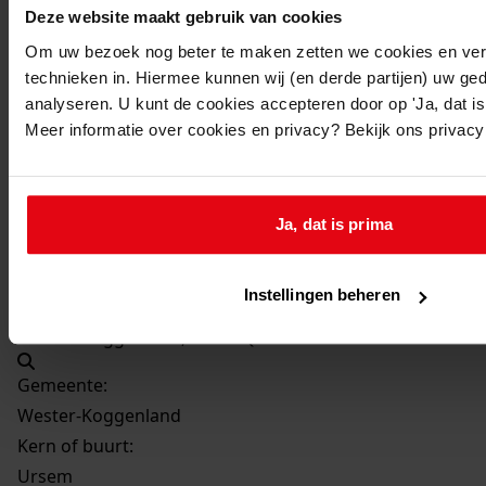
1998
Deze website maakt gebruik van cookies
Beschrijving:
Om uw bezoek nog beter te maken zetten we cookies en verg
het uitbreiden van de woning
technieken in. Hiermee kunnen wij (en derde partijen) uw ge
analyseren. U kunt de cookies accepteren door op 'Ja, dat is 
Datum vergunning:
Meer informatie over cookies en privacy? Bekijk ons privac
07-07-1998
Adres:
Ja, dat is prima
Ursem, Geesterland 12
Perceel:
Instellingen beheren
Wester-Koggenland, sectie Q 253
Gemeente:
Wester-Koggenland
Kern of buurt:
Ursem