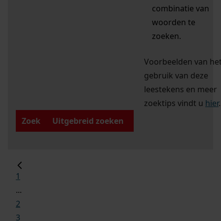
combinatie van
woorden te
zoeken.
Voorbeelden van he
gebruik van deze
leestekens en meer
zoektips vindt u
hier
.
Zoek
Uitgebreid zoeken
1
...
2
3