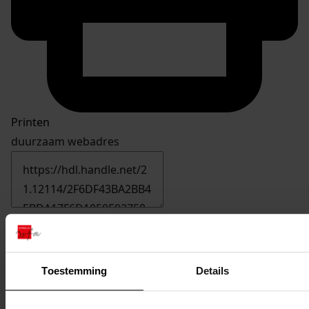
Printen
duurzaam webadres
Inventaris
Nummers 1901 tot en met 2000
Toestemming
Details
1910
het uitbreiden van de woning, 1998
Datering
: