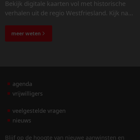
Bekijk digitale kaarten vol met historische
verhalen uit de regio Westfriesland. Kijk naar
de veranderingen in het landschap en lees
de bijzondere verhalen.
meer weten
agenda
vrijwilligers
veelgestelde vragen
nieuws
Blijf op de hoogte van nieuwe aanwinsten en