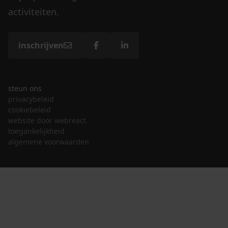
activiteiten.
inschrijven
steun ons
privacybeleid
cookiebeleid
website door webreact
toegankelijkheid
algemene voorwaarden