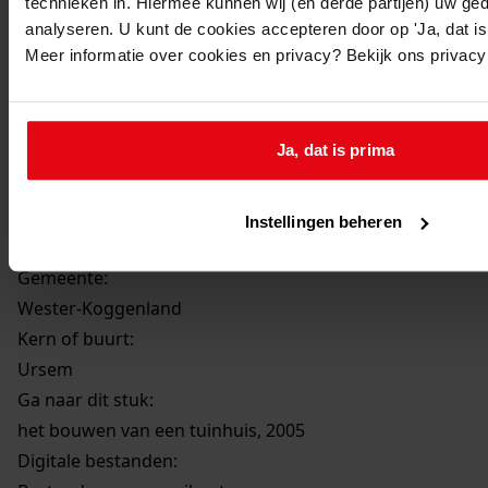
technieken in. Hiermee kunnen wij (en derde partijen) uw ge
2005
analyseren. U kunt de cookies accepteren door op 'Ja, dat is 
Beschrijving:
Meer informatie over cookies en privacy? Bekijk ons privac
het bouwen van een tuinhuis
Datum vergunning:
28-06-2005
Ja, dat is prima
Adres:
Instellingen beheren
Ursem, Geesterland 36
Gemeente:
Wester-Koggenland
Kern of buurt:
Ursem
Ga naar dit stuk:
het bouwen van een tuinhuis, 2005
Digitale bestanden: