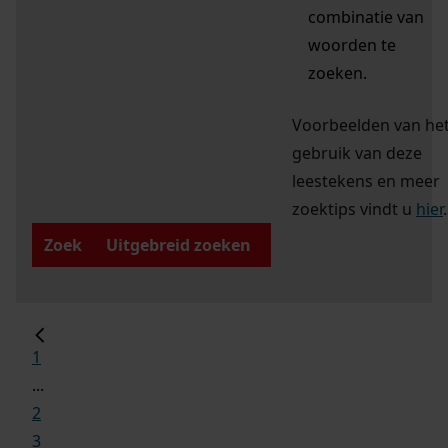
combinatie van
woorden te
zoeken.
Voorbeelden van he
gebruik van deze
leestekens en meer
zoektips vindt u
hier
.
Zoek
Uitgebreid zoeken
1
...
2
3