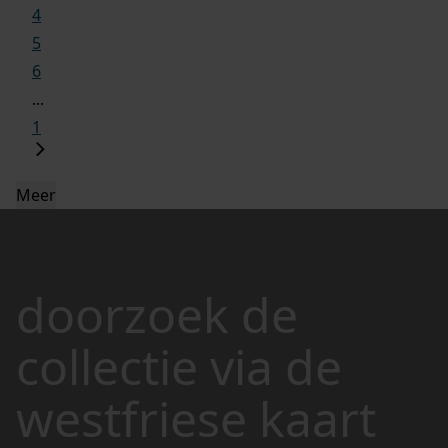
4
5
6
...
1
Meer
doorzoek de
collectie via de
westfriese kaart