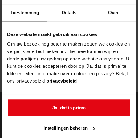
Helaas, er is een fout opgetreden
Toestemming
Details
Over
Door een fout tijdens het verwerken van deze pagina is het niet
mogelijk om deze pagina te kunnen bekijken.
Deze website maakt gebruik van cookies
404
- Not Found
Om uw bezoek nog beter te maken zetten we cookies en
vergelijkbare technieken in. Hiermee kunnen wij (en
Mogelijk kunt u deze pagina niet bezoeken door:
derde partijen) uw gedrag op onze website analyseren. U
kunt de cookies accepteren door op 'Ja, dat is prima' te
een
verouderde bladwijzer/favoriet
klikken. Meer informatie over cookies en privacy? Bekijk
een zoekmachine heeft een
verouderde lijst van de website
ons privacybeleid
privacybeleid
een
fout getypt
adres
Ja, dat is prima
doorzoek de
Instellingen beheren