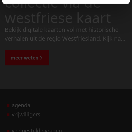
collectie via de
westfriese kaart
Bekijk digitale kaarten vol met historische
verhalen uit de regio Westfriesland. Kijk naar
de veranderingen in het landschap en lees
de bijzondere verhalen.
meer weten
agenda
vrijwilligers
veelgestelde vragen