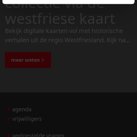
collectie via de
westfriese kaart
Bekijk digitale kaarten vol met historische
verhalen uit de regio Westfriesland. Kijk naar
de veranderingen in het landschap en lees
de bijzondere verhalen.
meer weten
agenda
vrijwilligers
veelgestelde vragen