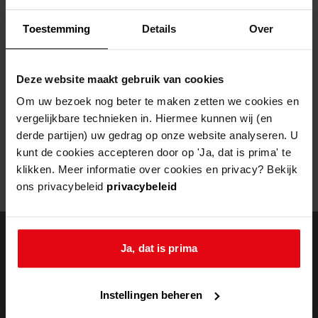
Helaas, er is een fout opgetreden
Toestemming
Details
Over
Door een fout tijdens het verwerken van deze pagina is het niet
mogelijk om deze pagina te kunnen bekijken.
Deze website maakt gebruik van cookies
404
- Not Found
Om uw bezoek nog beter te maken zetten we cookies en
vergelijkbare technieken in. Hiermee kunnen wij (en
Mogelijk kunt u deze pagina niet bezoeken door:
derde partijen) uw gedrag op onze website analyseren. U
kunt de cookies accepteren door op 'Ja, dat is prima' te
een
verouderde bladwijzer/favoriet
klikken. Meer informatie over cookies en privacy? Bekijk
een zoekmachine heeft een
verouderde lijst van de website
ons privacybeleid
privacybeleid
een
fout getypt
adres
Ja, dat is prima
doorzoek de
Instellingen beheren