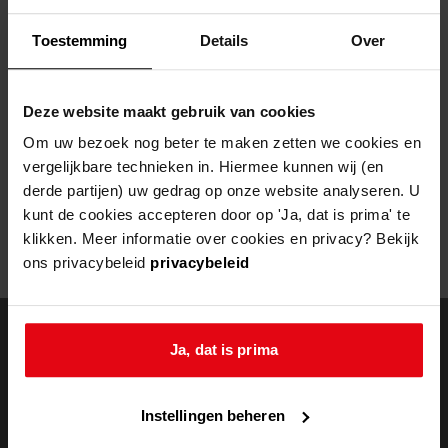
Helaas, er is een fout opgetreden
Toestemming
Details
Over
Door een fout tijdens het verwerken van deze pagina is het niet
mogelijk om deze pagina te kunnen bekijken.
Deze website maakt gebruik van cookies
404
- Not Found
Om uw bezoek nog beter te maken zetten we cookies en
vergelijkbare technieken in. Hiermee kunnen wij (en
Mogelijk kunt u deze pagina niet bezoeken door:
derde partijen) uw gedrag op onze website analyseren. U
kunt de cookies accepteren door op 'Ja, dat is prima' te
een
verouderde bladwijzer/favoriet
klikken. Meer informatie over cookies en privacy? Bekijk
een zoekmachine heeft een
verouderde lijst van de website
ons privacybeleid
privacybeleid
een
fout getypt
adres
Ja, dat is prima
doorzoek de
Instellingen beheren