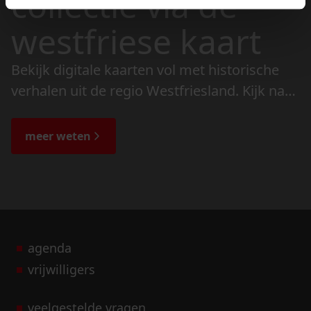
collectie via de
westfriese kaart
Bekijk digitale kaarten vol met historische
verhalen uit de regio Westfriesland. Kijk naar
de veranderingen in het landschap en lees
de bijzondere verhalen.
meer weten
agenda
vrijwilligers
veelgestelde vragen