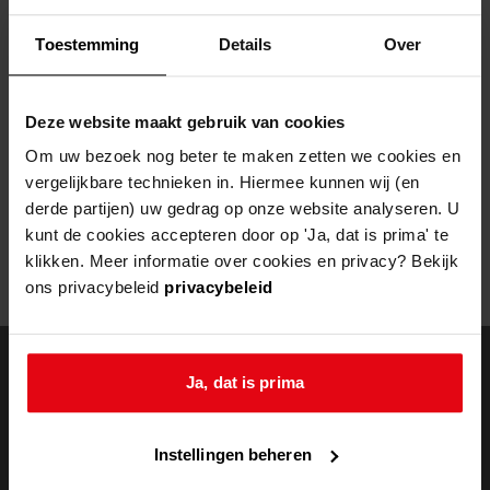
Helaas, er is een fout opgetreden
Toestemming
Details
Over
Door een fout tijdens het verwerken van deze pagina is het niet
mogelijk om deze pagina te kunnen bekijken.
Deze website maakt gebruik van cookies
404
- Not Found
Om uw bezoek nog beter te maken zetten we cookies en
vergelijkbare technieken in. Hiermee kunnen wij (en
Mogelijk kunt u deze pagina niet bezoeken door:
derde partijen) uw gedrag op onze website analyseren. U
kunt de cookies accepteren door op 'Ja, dat is prima' te
een
verouderde bladwijzer/favoriet
klikken. Meer informatie over cookies en privacy? Bekijk
een zoekmachine heeft een
verouderde lijst van de website
ons privacybeleid
privacybeleid
een
fout getypt
adres
Ja, dat is prima
doorzoek de
Instellingen beheren