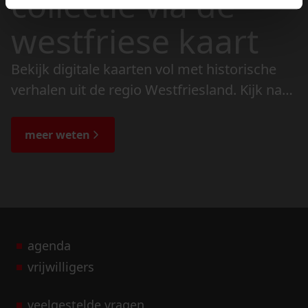
collectie via de
westfriese kaart
Bekijk digitale kaarten vol met historische
verhalen uit de regio Westfriesland. Kijk naar
de veranderingen in het landschap en lees
de bijzondere verhalen.
meer weten
agenda
vrijwilligers
veelgestelde vragen