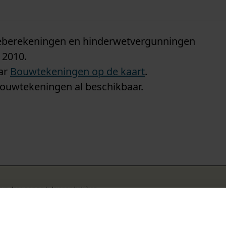
n
tieberekeningen en hinderwetvergunningen
 2010.
aar
Bouwtekeningen op de kaart
.
bouwtekeningen al beschikbaar.
k om deze pagina te kunnen bekijken.