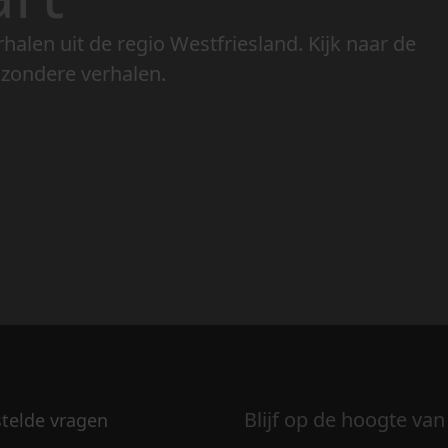
rhalen uit de regio Westfriesland. Kijk naar de
jzondere verhalen.
Blijf op de hoogte van
stelde vragen