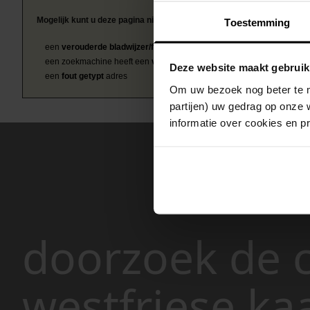
Mogelijk kunt u deze pagina niet bezoeken door:
Toestemming
een
verouderde bladwijzer/favoriet
een zoekmachine heeft een
verouderde lijst van de website
Deze website maakt gebruik
een
fout getypt
adres
Om uw bezoek nog beter te m
partijen) uw gedrag op onze 
informatie over cookies en p
doorzoek de c
westfriese ka