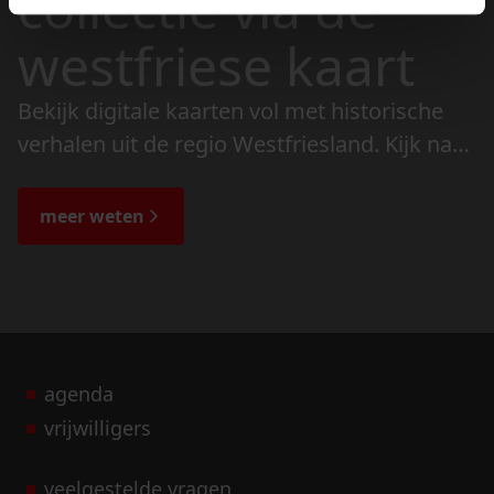
collectie via de
westfriese kaart
Bekijk digitale kaarten vol met historische
verhalen uit de regio Westfriesland. Kijk naar
de veranderingen in het landschap en lees
de bijzondere verhalen.
meer weten
agenda
vrijwilligers
veelgestelde vragen