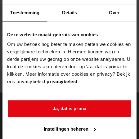
Helaas, er is een fout opgetreden
Toestemming
Details
Over
Door een fout tijdens het verwerken van deze pagina is het niet
mogelijk om deze pagina te kunnen bekijken.
Deze website maakt gebruik van cookies
404
- Not Found
Om uw bezoek nog beter te maken zetten we cookies en
vergelijkbare technieken in. Hiermee kunnen wij (en
Mogelijk kunt u deze pagina niet bezoeken door:
derde partijen) uw gedrag op onze website analyseren. U
kunt de cookies accepteren door op 'Ja, dat is prima' te
een
verouderde bladwijzer/favoriet
klikken. Meer informatie over cookies en privacy? Bekijk
een zoekmachine heeft een
verouderde lijst van de website
ons privacybeleid
privacybeleid
een
fout getypt
adres
Ja, dat is prima
doorzoek de
Instellingen beheren