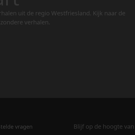
rhalen uit de regio Westfriesland. Kijk naar de
jzondere verhalen.
Blijf op de hoogte van
stelde vragen