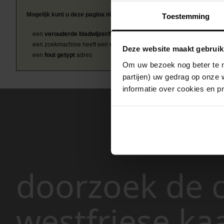
Mogelijk kunt u deze pagina niet bezoeken door:
Toestemming
een
verouderde bladwijzer/favoriet
een zoekmachine heeft een
verouderde lijst van de website
Deze website maakt gebruik
een
fout getypt
adres
Om uw bezoek nog beter te m
partijen) uw gedrag op onze 
informatie over cookies en p
doorzoek de c
westfriese ka