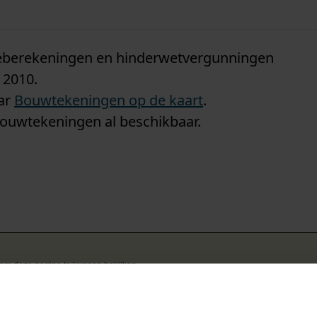
n
tieberekeningen en hinderwetvergunningen
 2010.
aar
Bouwtekeningen op de kaart
.
bouwtekeningen al beschikbaar.
k om deze pagina te kunnen bekijken.