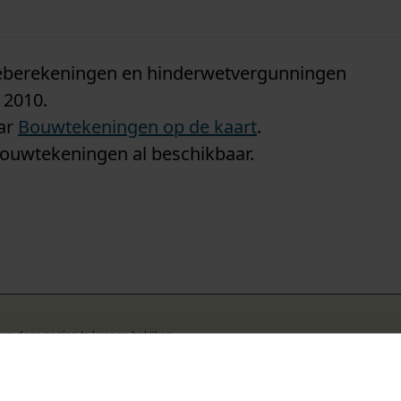
n
tieberekeningen en hinderwetvergunningen
 2010.
aar
Bouwtekeningen op de kaart
.
bouwtekeningen al beschikbaar.
k om deze pagina te kunnen bekijken.