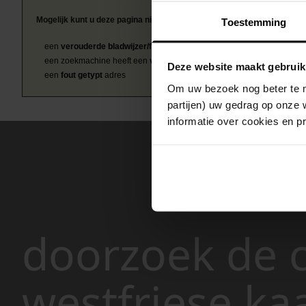
Mogelijk kunt u deze pagina niet bezoeken door:
Toestemming
een
verouderde bladwijzer/favoriet
een zoekmachine heeft een
verouderde lijst van de website
Deze website maakt gebruik
een
fout getypt
adres
Om uw bezoek nog beter te m
partijen) uw gedrag op onze 
informatie over cookies en p
doorzoek de c
westfriese ka