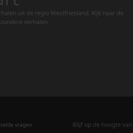
rhalen uit de regio Westfriesland. Kijk naar de
jzondere verhalen.
Blijf op de hoogte van
stelde vragen