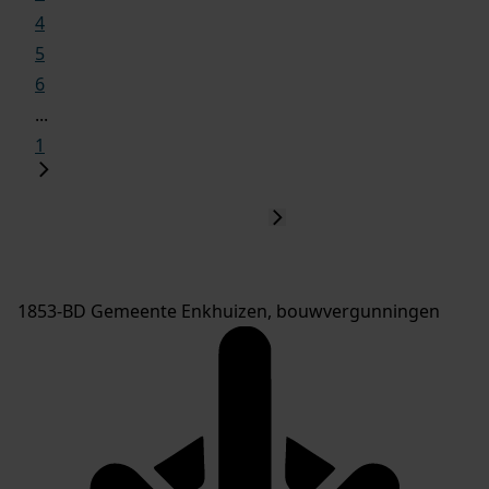
4
5
6
...
1
1853-BD Gemeente Enkhuizen, bouwvergunningen