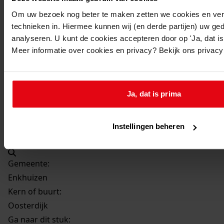
Beschrijving:
Om uw bezoek nog beter te maken zetten we cookies en verg
Plaatsen van een schuur
technieken in. Hiermee kunnen wij (en derde partijen) uw ge
Datum vergunning:
analyseren. U kunt de cookies accepteren door op 'Ja, dat is 
09-08-1988
Meer informatie over cookies en privacy? Bekijk ons privac
Adres:
Enkhuizen, Oosterdijk 14E
Ja, dat is prima
Perceel:
Instellingen beheren
Enkhuizen, sectie H 0135 (ged)
Gemeente:
Enkhuizen
Kern of buurt:
Oosterdijk
Ga naar dit stuk: