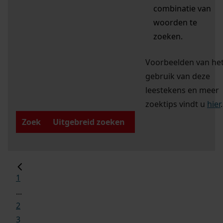
combinatie van
woorden te
zoeken.
Voorbeelden van he
gebruik van deze
leestekens en meer
zoektips vindt u
hier
.
Zoek
Uitgebreid zoeken
1
...
2
3