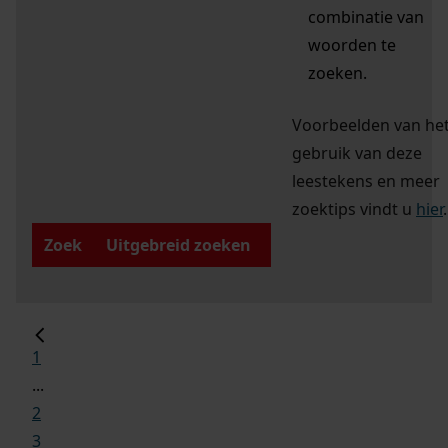
combinatie van
woorden te
zoeken.
Voorbeelden van he
gebruik van deze
leestekens en meer
zoektips vindt u
hier
.
Zoek
Uitgebreid zoeken
1
...
2
3