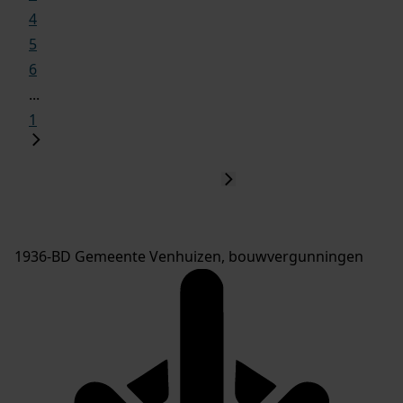
4
5
6
...
1
1936-BD Gemeente Venhuizen, bouwvergunningen