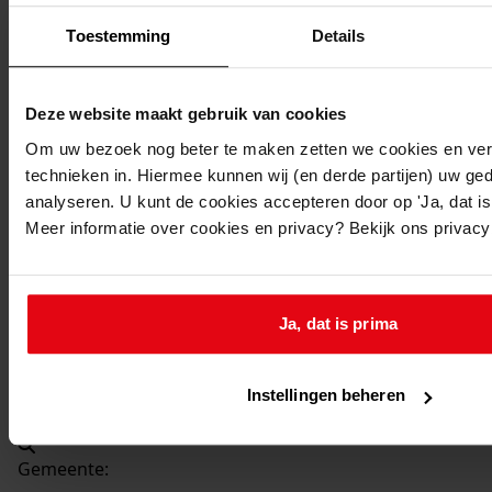
Beschrijving:
Toestemming
Details
Oprichten schuur/garage
Datum vergunning:
10-05-1995
Deze website maakt gebruik van cookies
Adres:
Om uw bezoek nog beter te maken zetten we cookies en verg
technieken in. Hiermee kunnen wij (en derde partijen) uw ge
Venhuizen, De Buurt 74
analyseren. U kunt de cookies accepteren door op 'Ja, dat is 
Meer informatie over cookies en privacy? Bekijk ons privac
Nieuw adres:
Venhuizen, De Buurt 74
Ja, dat is prima
Perceel:
Instellingen beheren
Venhuizen, sectie R 41
Gemeente: