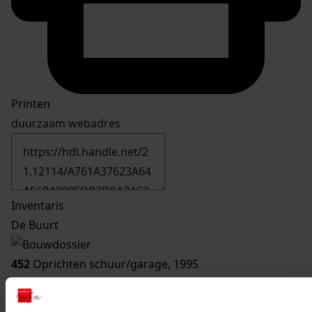
Printen
duurzaam webadres
Inventaris
De Buurt
452
Oprichten schuur/garage, 1995
Datering
:
1995