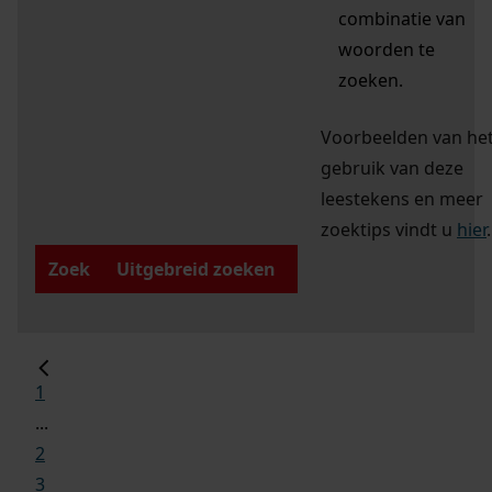
combinatie van
woorden te
zoeken.
Voorbeelden van he
gebruik van deze
leestekens en meer
zoektips vindt u
hier
.
Zoek
Uitgebreid zoeken
1
...
2
3