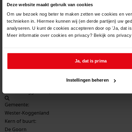
2005
Deze website maakt gebruik van cookies
Beschrijving:
Om uw bezoek nog beter te maken zetten we cookies en verg
het uitbreiden van de woning
technieken in. Hiermee kunnen wij (en derde partijen) uw ge
analyseren. U kunt de cookies accepteren door op 'Ja, dat is 
Datum vergunning:
Meer informatie over cookies en privacy? Bekijk ons privac
08-11-2005
Adres:
Ja, dat is prima
De Goorn, Overdorpstraat 42
Perceel:
Instellingen beheren
Wester-Koggenland, sectie F 2153
Gemeente:
Wester-Koggenland
Kern of buurt:
De Goorn