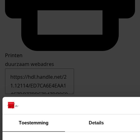
Printen
duurzaam webadres
Inventaris
Nummers 3701 tot en met 3800
Toestemming
Details
3730
het uitbreiden van de woning, 2005
Datering
: