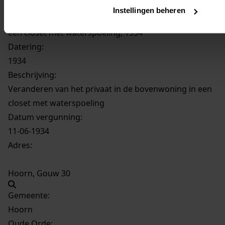
Instellingen beheren
2283
Veranderen van het privaat in de bovenwoning in
een closet met waterspoeling, 1934
Datering
:
1934
Beschrijving:
Veranderen van het privaat in de bovenwoning in een
closet met waterspoeling
Datum vergunning:
11-06-1934
Adres:
Hoorn, Gouw 30
Gemeente:
Hoorn
Oude Orde: