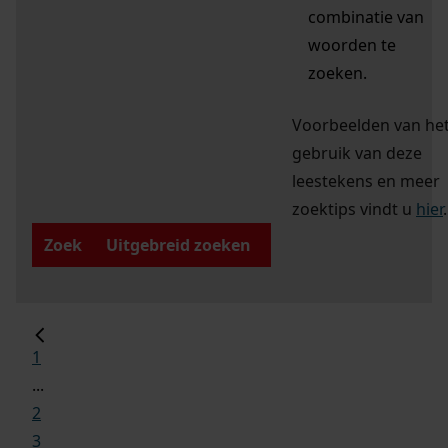
combinatie van
woorden te
zoeken.
Voorbeelden van he
gebruik van deze
leestekens en meer
zoektips vindt u
hier
.
Zoek
Uitgebreid zoeken
1
...
2
3