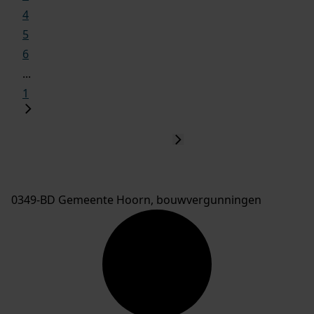
4
5
6
...
1
0349-BD Gemeente Hoorn, bouwvergunningen