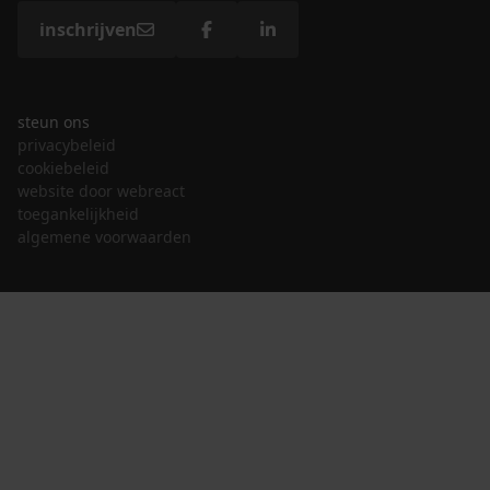
inschrijven
steun ons
privacybeleid
cookiebeleid
website door webreact
toegankelijkheid
algemene voorwaarden