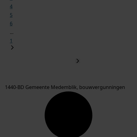
4
5
6
...
1
1440-BD Gemeente Medemblik, bouwvergunningen