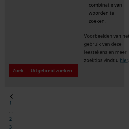
combinatie van
woorden te
zoeken.
Voorbeelden van he
gebruik van deze
leestekens en meer
zoektips vindt u
hier
.
Zoek
Uitgebreid zoeken
1
...
2
3