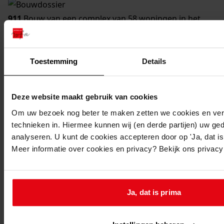
911
Bouw van een complex van 58 woningen in het
bestemmingsplan Randwijk, 24-01-1967
Datering
:
24-01-1967
Toestemming
Details
Beschrijving:
Bouw van een complex van 58 woningen in het
Deze website maakt gebruik van cookies
bestemmingsplan Randwijk
Om uw bezoek nog beter te maken zetten we cookies en verg
Adres:
technieken in. Hiermee kunnen wij (en derde partijen) uw ge
Medemblik, Bijltjeshof 3, 5, 7, 9, 11, 13, 15
analyseren. U kunt de cookies accepteren door op 'Ja, dat is 
Medemblik, Bottelierstraat 1, 3, 5, 7, 9, 11, 13, 15, 17,
Meer informatie over cookies en privacy? Bekijk ons privac
19, 21, 23, 25, 27, 29, 31, 33, 35, 37, 39, 41
Medemblik, Konstabelstraat 2, 4, 6, 8, 10, 12, 14, 16, 18,
20, 22, 24, 26, 28, 30, 32, 34, 36, 38, 40, 42
Ja, dat is prima
Medemblik, Kuipershof 2, 4, 6, 8, 10, 12, 14, 16
Nieuw adres: