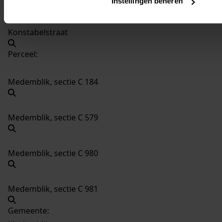
Instellingen beheren
Medemblik, Bijltjeshof, Kuipershof, Bottelierstraat,
Konstabelstraat
Perceel:
Medemblik, sectie C 184
Medemblik, sectie C 579
Medemblik, sectie C 980
Medemblik, sectie C 981
Gemeente: