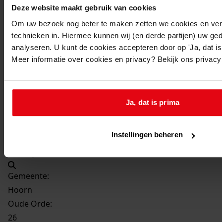
1942
Deze website maakt gebruik van cookies
Beschrijving:
Om uw bezoek nog beter te maken zetten we cookies en verg
Verbouwen van het perceel
technieken in. Hiermee kunnen wij (en derde partijen) uw ge
analyseren. U kunt de cookies accepteren door op 'Ja, dat is 
Datum vergunning:
Meer informatie over cookies en privacy? Bekijk ons privac
29-05-1942
Adres:
Ja, dat is prima
Hoorn, Gouw 31
Perceel:
Instellingen beheren
Hoorn, sectie B 397
Gemeente:
Hoorn
Oude Orde:
26