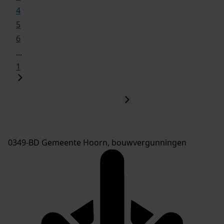
4
5
6
...
1
0349-BD Gemeente Hoorn, bouwvergunningen