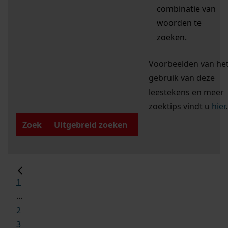
combinatie van
woorden te
zoeken.
Voorbeelden van he
gebruik van deze
leestekens en meer
zoektips vindt u
hier
.
Zoek
Uitgebreid zoeken
1
...
2
3