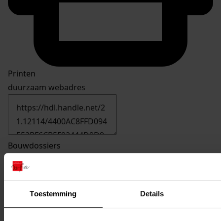
Printen
duurzaam webadres
Bouwdossiers
3424-3515
1942
Toestemming
Details
3446
Verbouwen van het perceel, 1942
Datering
: