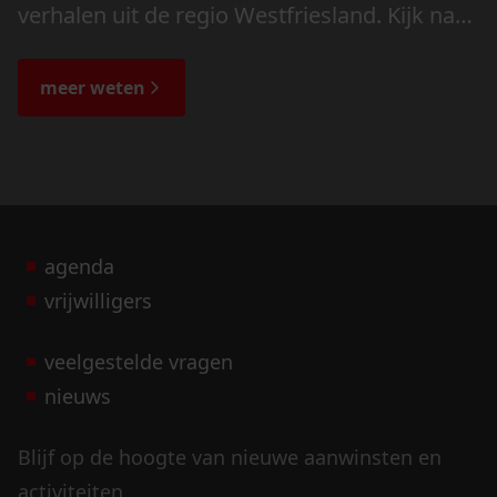
verhalen uit de regio Westfriesland. Kijk naar
de veranderingen in het landschap en lees
de bijzondere verhalen.
meer weten
agenda
vrijwilligers
veelgestelde vragen
nieuws
Blijf op de hoogte van nieuwe aanwinsten en
activiteiten.