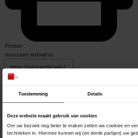
Printen
duurzaam webadres
Inventaris
Toestemming
Details
20. Nummers 951 tot en met 1000
Deze website maakt gebruik van cookies
990
Bouwen van twee windturbines, 16-12-1986
Datering
:
Om uw bezoek nog beter te maken zetten we cookies en verg
technieken in. Hiermee kunnen wij (en derde partijen) uw ge
16-12-1986