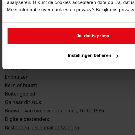
analyseren. U kunt de cookies accepteren door op 'Ja, dat is 
Beschrijving:
Meer informatie over cookies en privacy? Bekijk ons privac
Bouwen van twee windturbines
Datum vergunning:
16-12-1986
Ja, dat is prima
Nieuw adres:
Buitengebied, Dijkweg 12
Instellingen beheren
Gemeente:
Enkhuizen
Kern of buurt:
Buitengebied
Ga naar dit stuk:
Bouwen van twee windturbines, 16-12-1986
Digitale bestanden:
Bestanden per e-mail ontvangen