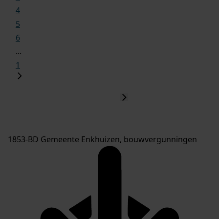
4
5
6
...
1
1853-BD Gemeente Enkhuizen, bouwvergunningen