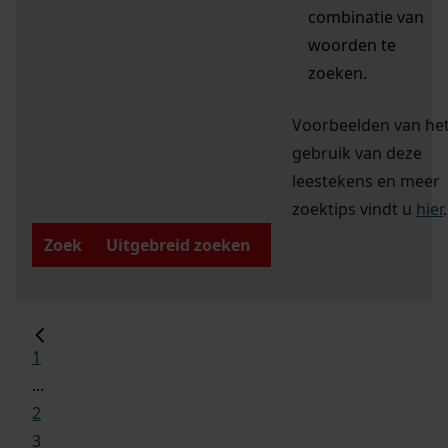
combinatie van
woorden te
zoeken.
Voorbeelden van he
gebruik van deze
leestekens en meer
zoektips vindt u
hier
.
Zoek
Uitgebreid zoeken
1
...
2
3