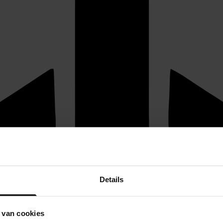
Details
 van cookies