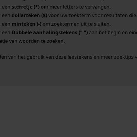
k een
sterretje (*)
om meer letters te vervangen.
k een
dollarteken ($)
voor uw zoekterm voor resultaten die o
k een
minteken (-)
om zoektermen uit te sluiten.
k een
Dubbele aanhalingstekens (" ")
aan het begin en ei
tie van woorden te zoeken.
en van het gebruik van deze leestekens en meer zoektips 