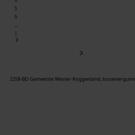
5
6
...
1
2258-BD Gemeente Wester-Koggenland, bouwvergunni