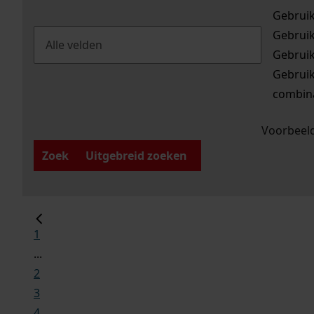
Gebrui
Gebrui
Gebrui
Gebrui
combina
Voorbeeld
Zoek
Uitgebreid zoeken
1
...
2
3
4