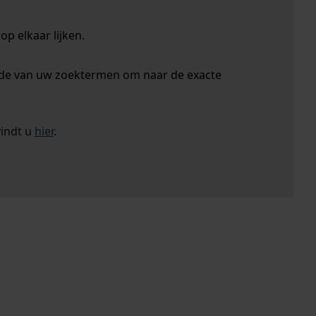
p elkaar lijken.
nde van uw zoektermen om naar de exacte
vindt u
hier
.