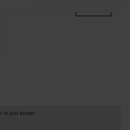
zoektips
 of juist breder: