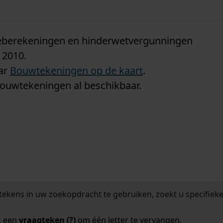
n
tieberekeningen en hinderwetvergunningen
 2010.
aar
Bouwtekeningen op de kaart
.
bouwtekeningen al beschikbaar.
tekens in uw zoekopdracht te gebruiken, zoekt u specifieker
k een
vraagteken (?)
om één letter te vervangen.