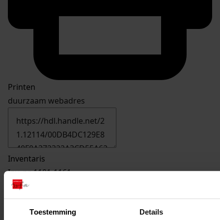
Printen
duurzaam webadres
Inventaris
Inv. nr. 1101-1161
1110
Uitbreiden bloembollenschuur, 09-05-1969
Toestemming
Details
Datering
: