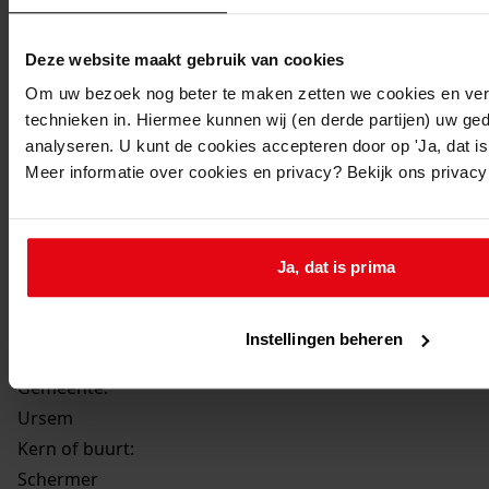
09-05-1969
Beschrijving:
Deze website maakt gebruik van cookies
Uitbreiden bloembollenschuur
Om uw bezoek nog beter te maken zetten we cookies en verg
Datum vergunning:
technieken in. Hiermee kunnen wij (en derde partijen) uw ge
09-05-1969
analyseren. U kunt de cookies accepteren door op 'Ja, dat is 
Adres:
Meer informatie over cookies en privacy? Bekijk ons privac
Ursem, Ursemmerweg 12
Ja, dat is prima
Perceel:
Ursem, sectie D 329
Instellingen beheren
Gemeente:
Ursem
Kern of buurt:
Schermer