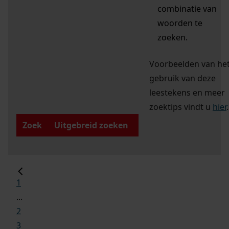
combinatie van
woorden te
zoeken.
Voorbeelden van he
gebruik van deze
leestekens en meer
zoektips vindt u
hier
.
Zoek
Uitgebreid zoeken
1
...
2
3