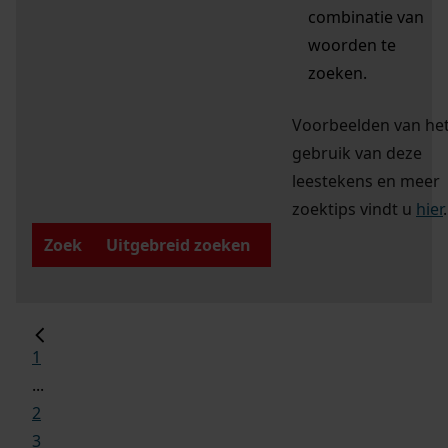
combinatie van
woorden te
zoeken.
Voorbeelden van he
gebruik van deze
leestekens en meer
zoektips vindt u
hier
.
Zoek
Uitgebreid zoeken
1
...
2
3