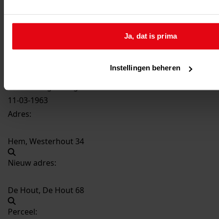
324
Vernieuwen van de muur van de boerderij, 1962-
1963
Datering
:
Ja, dat is prima
1962-1963
Beschrijving:
Instellingen beheren
Vernieuwen van de muur van de boerderij
Datum vergunning:
11-03-1963
Adres:
Hem, Westerhout 34
Nieuw adres:
De Hout, De Hout 68
Perceel: