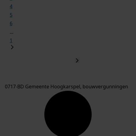
4
5
6
...
1
0717-BD Gemeente Hoogkarspel, bouwvergunningen