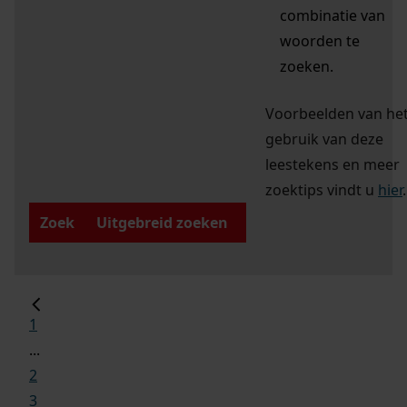
combinatie van
woorden te
zoeken.
Voorbeelden van he
gebruik van deze
leestekens en meer
zoektips vindt u
hier
.
Zoek
Uitgebreid zoeken
1
...
2
3