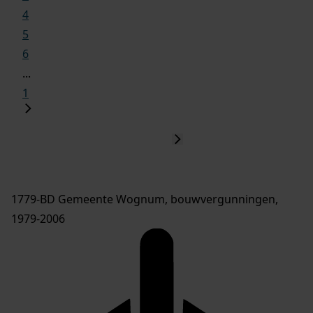
4
5
6
...
1
1779-BD Gemeente Wognum, bouwvergunningen,
1979-2006