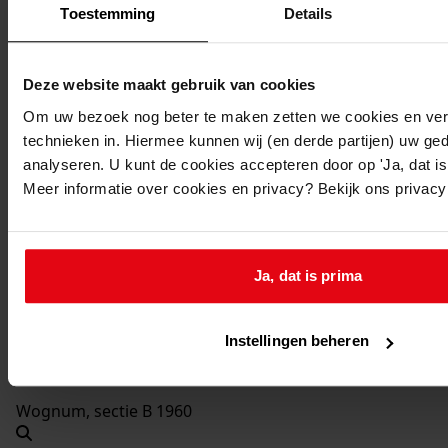
1993
Toestemming
Details
Beschrijving:
Het bouwen van een serre
Deze website maakt gebruik van cookies
Datum vergunning:
Om uw bezoek nog beter te maken zetten we cookies en verg
27-07-1993
technieken in. Hiermee kunnen wij (en derde partijen) uw ge
Adres:
analyseren. U kunt de cookies accepteren door op 'Ja, dat is 
Meer informatie over cookies en privacy? Bekijk ons privac
Wognum, Grietje Slagterlaan 12
Nieuw adres:
Ja, dat is prima
Wognum, Grietje Slagterlaan 12
Instellingen beheren
Perceel:
Wognum, sectie B 1960