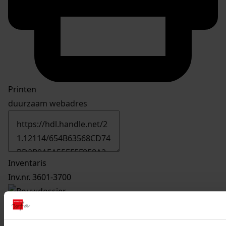
Printen
duurzaam webadres
Inventaris
Inv.nr. 3601-3700
3644
Het bouwen van een serre, 1993
Datering
: