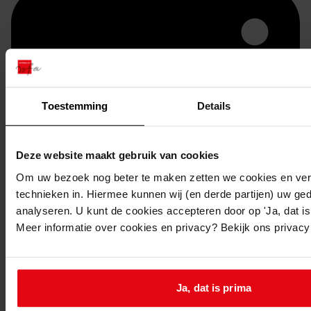
Toestemming
Details
Deze website maakt gebruik van cookies
Printen
Om uw bezoek nog beter te maken zetten we cookies en verg
technieken in. Hiermee kunnen wij (en derde partijen) uw ge
duurzaam webadres
analyseren. U kunt de cookies accepteren door op 'Ja, dat is 
Meer informatie over cookies en privacy? Bekijk ons privac
Inventaris
Ja, dat is prima
Bouwvergunningen uit toegang 0888