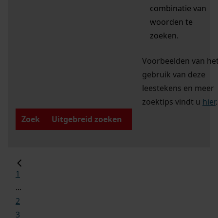
combinatie van
woorden te
zoeken.
Voorbeelden van he
gebruik van deze
leestekens en meer
zoektips vindt u
hier
.
Zoek
Uitgebreid zoeken
1
...
2
3