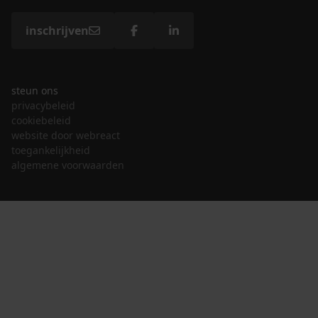
inschrijven
steun ons
privacybeleid
cookiebeleid
website door webreact
toegankelijkheid
algemene voorwaarden