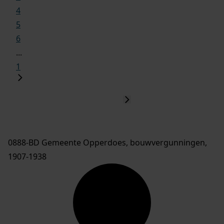
4
5
6
...
1
0888-BD Gemeente Opperdoes, bouwvergunningen,
1907-1938