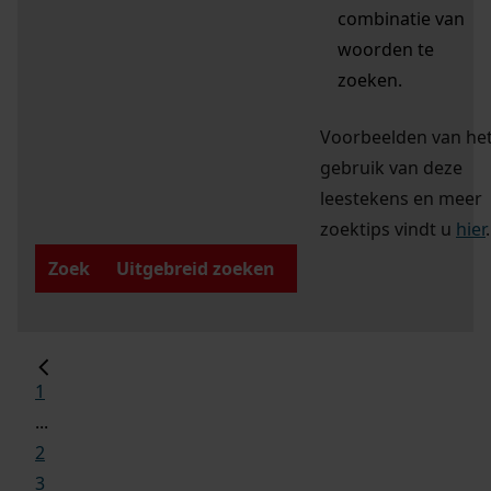
combinatie van
woorden te
zoeken.
Voorbeelden van he
gebruik van deze
leestekens en meer
zoektips vindt u
hier
.
Zoek
Uitgebreid zoeken
1
...
2
3