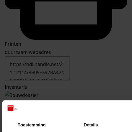
Printen
duurzaam webadres
Inventaris
13
Bouwen van een electrische bemalingsinstallatie,
06-12-1950
Datering
:
Toestemming
Details
06-12-1950