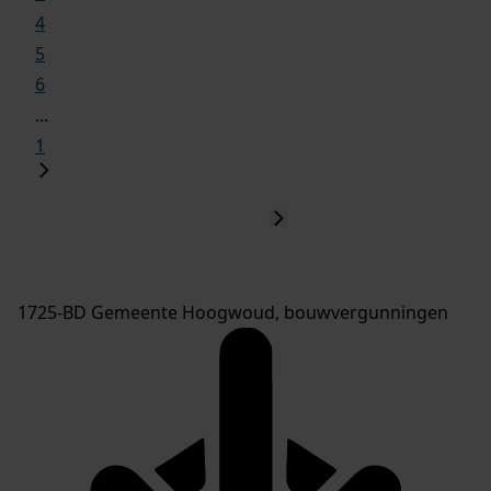
4
5
6
...
1
1725-BD Gemeente Hoogwoud, bouwvergunningen