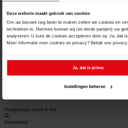
Beschrijving:
Bouwen van een electrische bemalingsinstallatie
Deze website maakt gebruik van cookies
Datum vergunning:
Om uw bezoek nog beter te maken zetten we cookies en verg
06-12-1950
technieken in. Hiermee kunnen wij (en derde partijen) uw ge
Adres:
analyseren. U kunt de cookies accepteren door op 'Ja, dat is 
Meer informatie over cookies en privacy? Bekijk ons privac
, Braakpolder
Nieuw adres:
Ja, dat is prima
Hoogwoud, Adres onbekend
Instellingen beheren
Perceel:
Hoogwoud, sectie A 424
Gemeente: